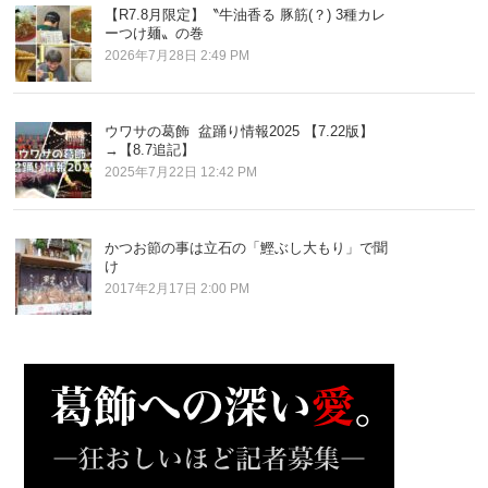
【R7.8月限定】〝牛油香る 豚筋(？) 3種カレ
ーつけ麺〟の巻
2026年7月28日 2:49 PM
ウワサの葛飾 盆踊り情報2025 【7.22版】
→【8.7追記】
2025年7月22日 12:42 PM
かつお節の事は立石の「鰹ぶし大もり」で聞
け
2017年2月17日 2:00 PM