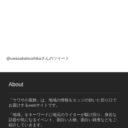
@uwasakatsushikaさんのツイート
About
「ウワサの葛飾」は、地域の情報をエッジの効いた切り口で
お届けするwebサイトです。
「地域」をキーワードに地元のライターが駆け回り、身近な
話題や気になるイベント、面白い人物、面白い雑煮などをご
紹介していきます。