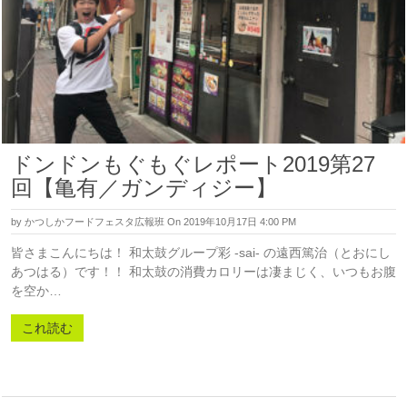
ドンドンもぐもぐレポート2019第27
回【亀有／ガンディジー】
by
かつしかフードフェスタ広報班
On 2019年10月17日 4:00 PM
皆さまこんにちは！ 和太鼓グループ彩 -sai- の遠西篤治（とおにし
あつはる）です！！ 和太鼓の消費カロリーは凄まじく、いつもお腹
を空か…
これ読む