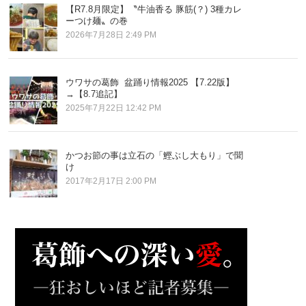
【R7.8月限定】〝牛油香る 豚筋(？) 3種カレ
ーつけ麺〟の巻
2026年7月28日 2:49 PM
ウワサの葛飾 盆踊り情報2025 【7.22版】
→【8.7追記】
2025年7月22日 12:42 PM
かつお節の事は立石の「鰹ぶし大もり」で聞
け
2017年2月17日 2:00 PM