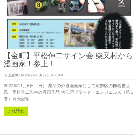
【金町】平松伸二サイン会 柴又村から
漫画家！参上！
by
黒鉄城
On 2022年10月12日 9:06 AM
2022年11月6日（日） 柴又の外道漫画家にして葛飾区の怖名誉区
民、平松伸二先生の漫画作品 大江戸ブラック・エンジェルズ（第３
巻）発売記念…
これ読む