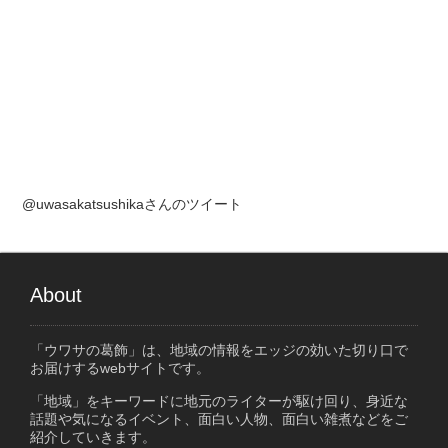
@uwasakatsushikaさんのツイート
About
「ウワサの葛飾」は、地域の情報をエッジの効いた切り口で
お届けするwebサイトです。
「地域」をキーワードに地元のライターが駆け回り、身近な
話題や気になるイベント、面白い人物、面白い雑煮などをご
紹介していきます。