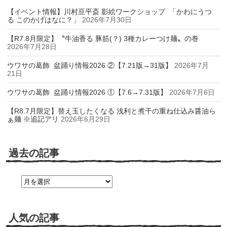
【イベント情報】川村亘平斎 影絵ワークショップ 「かわにうつ
る このかげはなに？」
2026年7月30日
【R7.8月限定】〝牛油香る 豚筋(？) 3種カレーつけ麺〟の巻
2026年7月28日
ウワサの葛飾 盆踊り情報2026 ②【7.21版→31版】
2026年7月
21日
ウワサの葛飾 盆踊り情報2026 ①【7.6→7.31版】
2026年7月6日
【R8.7月限定】替え玉したくなる 浅利と煮干の重ね仕込み醤油ら
ぁ麺 ※追記アリ
2026年6月29日
過去の記事
過
去
の
記
事
人気の記事