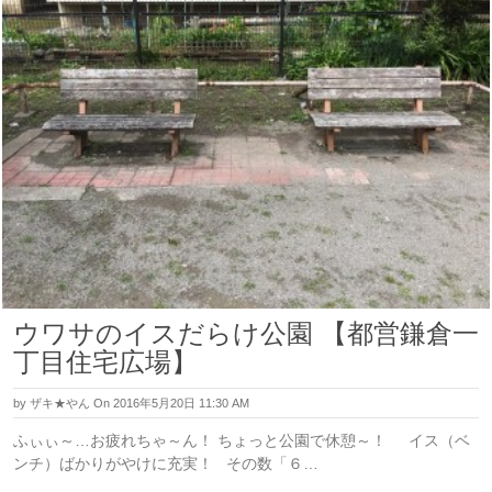
ウワサのイスだらけ公園 【都営鎌倉一
丁目住宅広場】
by
ザキ★やん
On 2016年5月20日 11:30 AM
ふぃぃ～…お疲れちゃ～ん！ ちょっと公園で休憩～！ イス（ベ
ンチ）ばかりがやけに充実！ その数「６…