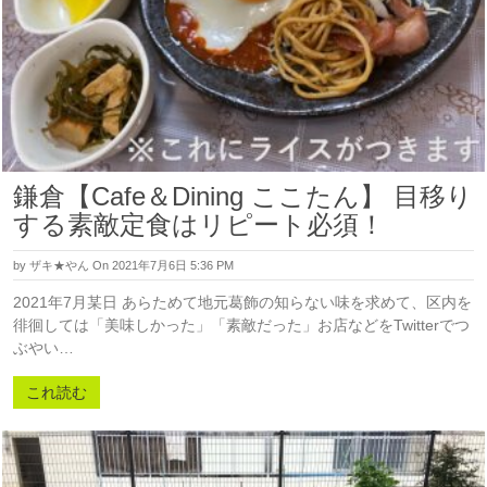
鎌倉【Cafe＆Dining ここたん】 目移り
する素敵定食はリピート必須！
by
ザキ★やん
On 2021年7月6日 5:36 PM
2021年7月某日 あらためて地元葛飾の知らない味を求めて、区内を
徘徊しては「美味しかった」「素敵だった」お店などをTwitterでつ
ぶやい…
これ読む