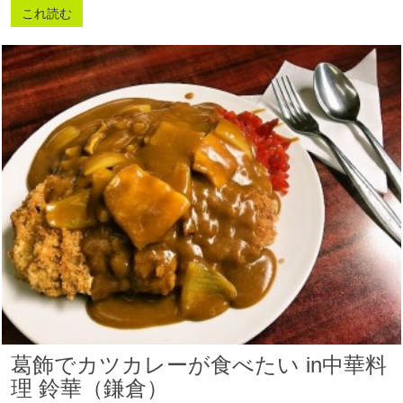
これ読む
葛飾でカツカレーが食べたい in中華料
理 鈴華（鎌倉）