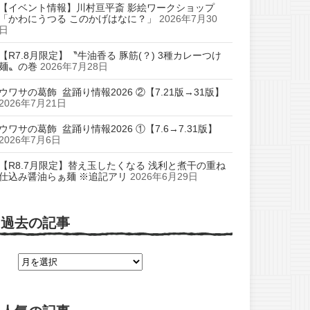
【イベント情報】川村亘平斎 影絵ワークショップ
「かわにうつる このかげはなに？」
2026年7月30
日
【R7.8月限定】〝牛油香る 豚筋(？) 3種カレーつけ
麺〟の巻
2026年7月28日
ウワサの葛飾 盆踊り情報2026 ②【7.21版→31版】
2026年7月21日
ウワサの葛飾 盆踊り情報2026 ①【7.6→7.31版】
2026年7月6日
【R8.7月限定】替え玉したくなる 浅利と煮干の重ね
仕込み醤油らぁ麺 ※追記アリ
2026年6月29日
過去の記事
過
去
の
記
事