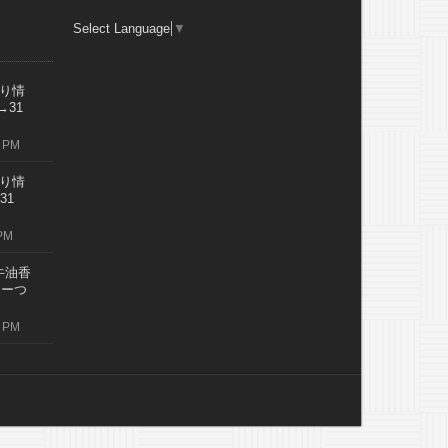
Select Language
▼
り情
→31
 PM
り情
31
PM
牛油香
レーつ
 PM