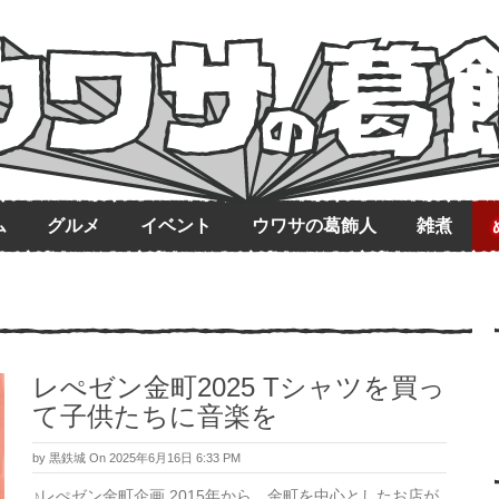
ム
グルメ
イベント
ウワサの葛飾人
雑煮
レぺゼン金町2025 Tシャツを買っ
て子供たちに音楽を
by
黒鉄城
On 2025年6月16日 6:33 PM
♪レぺゼン金町企画 2015年から、金町を中心としたお店が