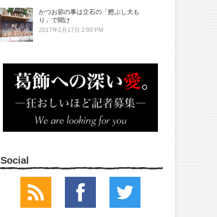
かつお節の事は立石の「鰹ぶし大も
り」で聞け
2017年2月17日 2:00 PM
Social