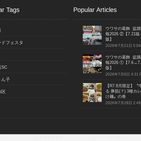
ar Tags
Popular Articles
ウワサの葛飾 盆踊
有
報2026 ②【7.21版
版】
ードフェスタ
2026年7月21日 5:04
ウワサの葛飾 盆踊
報2026 ①【7.6→7.
SC
版】
2026年7月6日 4:31 
さん子
【R7.8月限定】〝
る 豚筋(？) 3種カ
飾区
け麺〟の巻
2026年7月28日 2:49