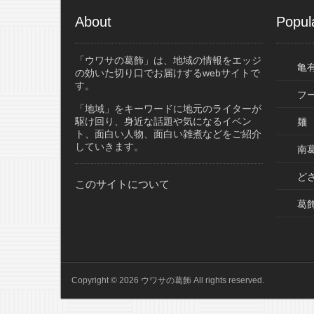
About
Popul
「ウワサの葛飾」は、地域の情報をエッジ
亀
の効いた切り口でお届けするwebサイトで
す。
フ
「地域」をキーワードに地元のライターが
駆け回り、身近な話題や気になるイベン
麺
ト、面白い人物、面白い雑煮などをご紹介
していきます。
南葛
ど
このサイトについて
葛
Copyright © 2026 ウワサの葛飾 All rights reserved.