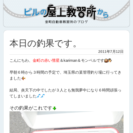
本日の釣果です。
2011年7月12日
こんにちわ、
金町の赤い彗星
＆kariman＆モンペルです
早朝６時から３時間の予定で、埼玉県の某管理釣り場に行ってき
ました
結局、炎天下の中でしたが３人とも無我夢中になり６時間頑張っ
てしまいました
その釣果がこれです