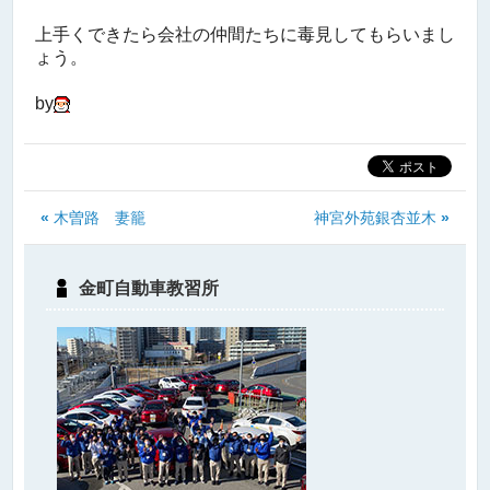
上手くできたら会社の仲間たちに毒見してもらいまし
ょう。
by
«
木曽路 妻籠
神宮外苑銀杏並木
»
金町自動車教習所