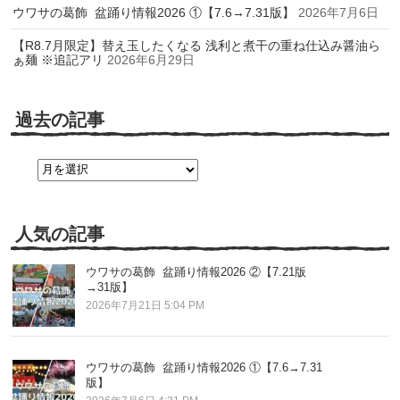
ウワサの葛飾 盆踊り情報2026 ①【7.6→7.31版】
2026年7月6日
【R8.7月限定】替え玉したくなる 浅利と煮干の重ね仕込み醤油ら
ぁ麺 ※追記アリ
2026年6月29日
過去の記事
過
去
の
記
事
人気の記事
ウワサの葛飾 盆踊り情報2026 ②【7.21版
→31版】
2026年7月21日 5:04 PM
ウワサの葛飾 盆踊り情報2026 ①【7.6→7.31
版】