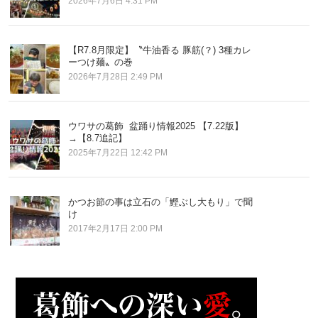
2026年7月6日 4:31 PM
【R7.8月限定】〝牛油香る 豚筋(？) 3種カレ
ーつけ麺〟の巻
2026年7月28日 2:49 PM
ウワサの葛飾 盆踊り情報2025 【7.22版】
→【8.7追記】
2025年7月22日 12:42 PM
かつお節の事は立石の「鰹ぶし大もり」で聞
け
2017年2月17日 2:00 PM