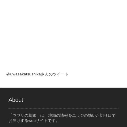
@uwasakatsushikaさんのツイート
About
「ウワサの葛飾」は、地域の情報をエッジの効いた切り口で
お届けするwebサイトです。