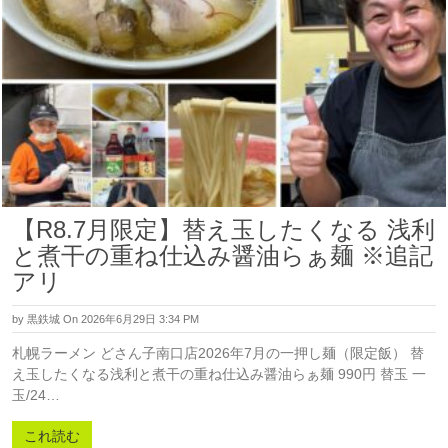
【R8.7月限定】替え玉したくなる 浅利
と煮干の重ね仕込み醤油らぁ麺 ※追記
アリ
by
黒鉄城
On 2026年6月29日 3:34 PM
札幌ラーメン どさん子南口店2026年7月の一押し麺（限定飯） 替
え玉したくなる浅利と煮干の重ね仕込み醤油らぁ麺 990円 替玉 一
玉/24…
これ読む