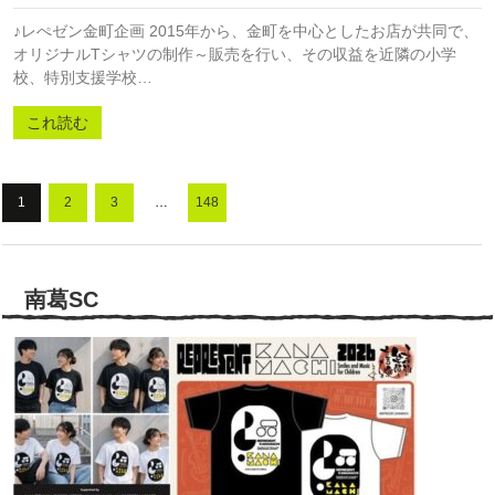
♪レぺゼン金町企画 2015年から、金町を中心としたお店が共同で、
オリジナルTシャツの制作～販売を行い、その収益を近隣の小学
校、特別支援学校…
これ読む
1
2
3
…
148
南葛SC