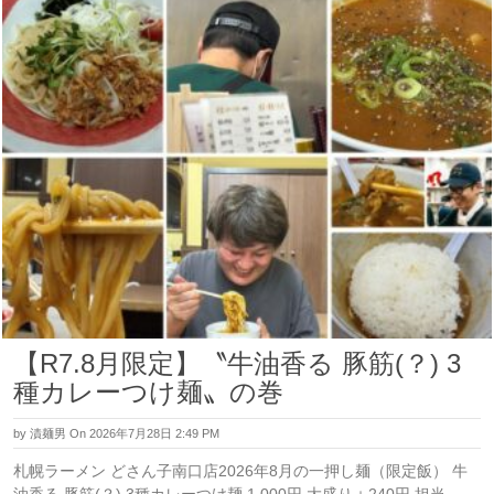
【R7.8月限定】〝牛油香る 豚筋(？) 3
種カレーつけ麺〟の巻
by
漬麺男
On 2026年7月28日 2:49 PM
札幌ラーメン どさん子南口店2026年8月の一押し麺（限定飯） 牛