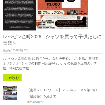
レぺゼン金町2026 Tシャツを買って子供たちに
音楽を
黒鉄城
2026年6月23日
♪レぺゼン金町企画 2015年から、金町を中心としたお店が共同で、
オリジナルTシャツの制作～販売を行い、その収益を近隣の小学
校、特別支援学校…
これ読む
【南葛SC TOPチーム】 2025年シーズン第18節
（最終節）を終えて
2025年10月2日