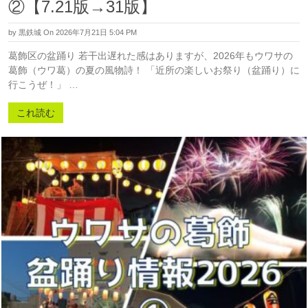
②【7.21版→31版】
by
黒鉄城
On 2026年7月21日 5:04 PM
葛飾区の盆踊り 若干出遅れた感はありますが、2026年もウワサの
葛飾（ウワ葛）の夏の風物詩！ 「近所の楽しいお祭り（盆踊り）に
行こうぜ！」 …
これ読む