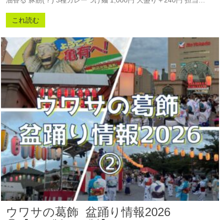
油香る 豚筋(？) 3種カレーつけ麺 1,000円 大盛り＋240円 担当…
これ読む
ウワサの葛飾 盆踊り情報2026