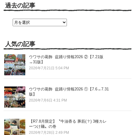
過去の記事
過
去
の
記
事
人気の記事
ウワサの葛飾 盆踊り情報2026 ②【7.21版
→31版】
2026年7月21日 5:04 PM
ウワサの葛飾 盆踊り情報2026 ①【7.6→7.31
版】
2026年7月6日 4:31 PM
【R7.8月限定】〝牛油香る 豚筋(？) 3種カレ
ーつけ麺〟の巻
2026年7月28日 2:49 PM