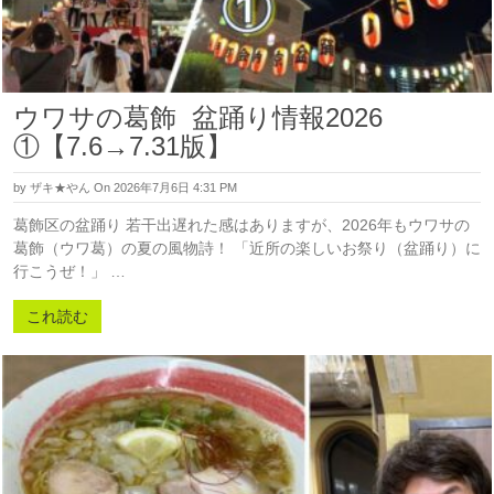
ウワサの葛飾 盆踊り情報2026
①【7.6→7.31版】
by
ザキ★やん
On 2026年7月6日 4:31 PM
葛飾区の盆踊り 若干出遅れた感はありますが、2026年もウワサの
葛飾（ウワ葛）の夏の風物詩！ 「近所の楽しいお祭り（盆踊り）に
行こうぜ！」 …
これ読む