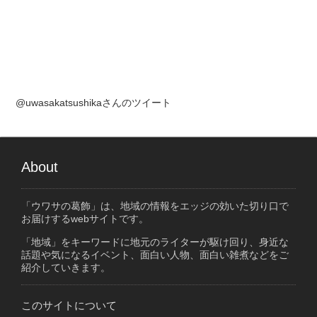
@uwasakatsushikaさんのツイート
About
「ウワサの葛飾」は、地域の情報をエッジの効いた切り口で
お届けするwebサイトです。
「地域」をキーワードに地元のライターが駆け回り、身近な
話題や気になるイベント、面白い人物、面白い雑煮などをご
紹介していきます。
このサイトについて