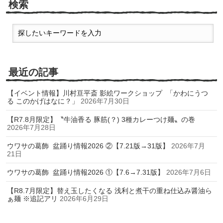
検索
最近の記事
【イベント情報】川村亘平斎 影絵ワークショップ 「かわにうつ
る このかげはなに？」
2026年7月30日
【R7.8月限定】〝牛油香る 豚筋(？) 3種カレーつけ麺〟の巻
2026年7月28日
ウワサの葛飾 盆踊り情報2026 ②【7.21版→31版】
2026年7月
21日
ウワサの葛飾 盆踊り情報2026 ①【7.6→7.31版】
2026年7月6日
【R8.7月限定】替え玉したくなる 浅利と煮干の重ね仕込み醤油ら
ぁ麺 ※追記アリ
2026年6月29日