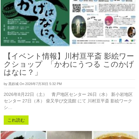
【イベント情報】川村亘平斎 影絵ワー
クショップ 「かわにうつる このかげ
はなに？」
by
黒鉄城
On 2026年7月30日 5:32 PM
2026年8月22日（土） 青戸地区センター 26日（水） 新小岩地区
センター 27日（木） 柴又学び交流館 にて 川村亘平斎 影絵ワーク
シ…
これ読む