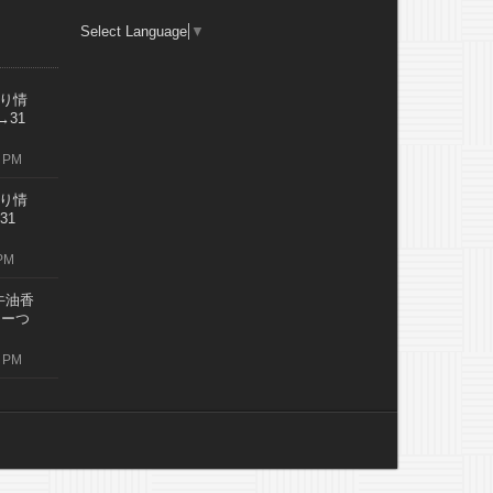
Select Language
▼
り情
→31
 PM
り情
31
PM
牛油香
レーつ
 PM