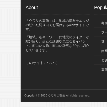
About
Popul
「ウワサの葛飾」は、地域の情報をエッジ
亀
の効いた切り口でお届けするwebサイトで
す。
フ
「地域」をキーワードに地元のライターが
駆け回り、身近な話題や気になるイベン
麺
ト、面白い人物、面白い雑煮などをご紹介
していきます。
南葛
ど
このサイトについて
葛
Copyright © 2026 ウワサの葛飾 All rights reserved.