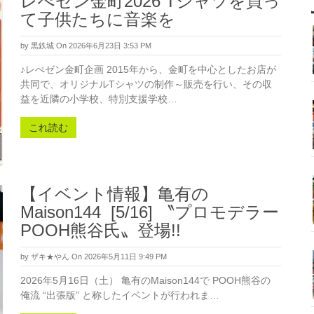
レぺゼン金町2026 Tシャツを買っ
て子供たちに音楽を
by
黒鉄城
On 2026年6月23日 3:53 PM
♪レぺゼン金町企画 2015年から、金町を中心としたお店が
共同で、オリジナルTシャツの制作～販売を行い、その収
益を近隣の小学校、特別支援学校…
これ読む
【イベント情報】亀有の
Maison144 [5/16] 〝プロモデラー
POOH熊谷氏〟登場!!
by
ザキ★やん
On 2026年5月11日 9:49 PM
2026年5月16日（土） 亀有のMaison144で POOH熊谷の
俺流 “出張版” と称したイベントが行われま…