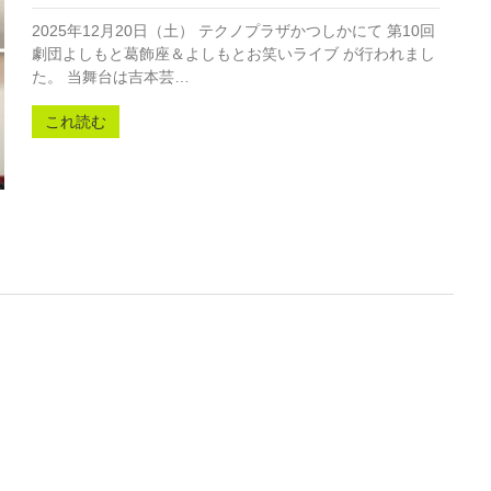
2025年12月20日（土） テクノプラザかつしかにて 第10回
劇団よしもと葛飾座＆よしもとお笑いライブ が行われまし
た。 当舞台は吉本芸…
これ読む