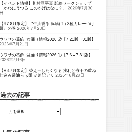
【イベント情報】川村亘平斎 影絵ワークショップ
「かわにうつる このかげはなに？」
2026年7月30
日
【R7.8月限定】〝牛油香る 豚筋(？) 3種カレーつけ
麺〟の巻
2026年7月28日
ウワサの葛飾 盆踊り情報2026 ②【7.21版→31版】
2026年7月21日
ウワサの葛飾 盆踊り情報2026 ①【7.6→7.31版】
2026年7月6日
【R8.7月限定】替え玉したくなる 浅利と煮干の重ね
仕込み醤油らぁ麺 ※追記アリ
2026年6月29日
過去の記事
過
去
の
記
事