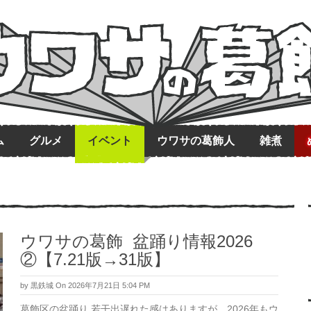
ム
グルメ
イベント
ウワサの葛飾人
雑煮
ウワサの葛飾 盆踊り情報2026
②【7.21版→31版】
by
黒鉄城
On 2026年7月21日 5:04 PM
葛飾区の盆踊り 若干出遅れた感はありますが、2026年もウ