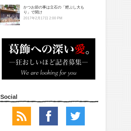
かつお節の事は立石の「鰹ぶし大も
り」で聞け
2017年2月17日 2:00 PM
Social