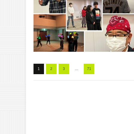
1
2
3
…
71