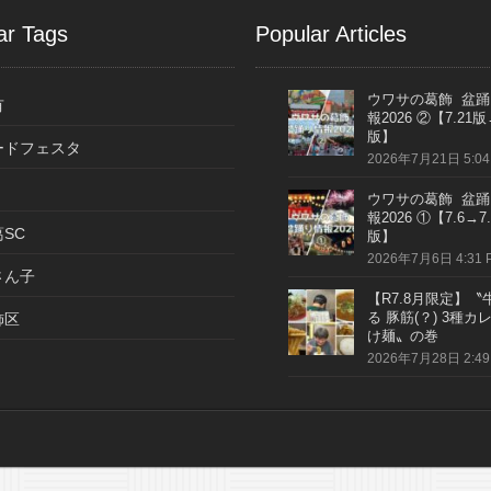
ar Tags
Popular Articles
ウワサの葛飾 盆踊
有
報2026 ②【7.21版
版】
ードフェスタ
2026年7月21日 5:04
ウワサの葛飾 盆踊
報2026 ①【7.6→7.
SC
版】
2026年7月6日 4:31 
さん子
【R7.8月限定】〝
る 豚筋(？) 3種カ
飾区
け麺〟の巻
2026年7月28日 2:49