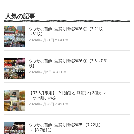
の
記
事
人気の記事
ウワサの葛飾 盆踊り情報2026 ②【7.21版
→31版】
2026年7月21日 5:04 PM
ウワサの葛飾 盆踊り情報2026 ①【7.6→7.31
版】
2026年7月6日 4:31 PM
【R7.8月限定】〝牛油香る 豚筋(？) 3種カレ
ーつけ麺〟の巻
2026年7月28日 2:49 PM
ウワサの葛飾 盆踊り情報2025 【7.22版】
→【8.7追記】