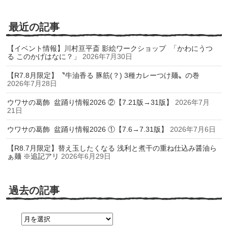
最近の記事
【イベント情報】川村亘平斎 影絵ワークショップ 「かわにうつ
る このかげはなに？」
2026年7月30日
【R7.8月限定】〝牛油香る 豚筋(？) 3種カレーつけ麺〟の巻
2026年7月28日
ウワサの葛飾 盆踊り情報2026 ②【7.21版→31版】
2026年7月
21日
ウワサの葛飾 盆踊り情報2026 ①【7.6→7.31版】
2026年7月6日
【R8.7月限定】替え玉したくなる 浅利と煮干の重ね仕込み醤油ら
ぁ麺 ※追記アリ
2026年6月29日
過去の記事
過
去