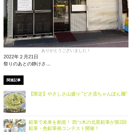
ありがとうございました！
2022年２月21日
祭りのあとの静けさ…
関連記事
【限定】やさしさ山盛り ”どさ流ちゃんぽん麺”
鉛筆で未来を創造！ 四つ木の北星鉛筆が第2回
鉛筆・色鉛筆画コンテスト開催！