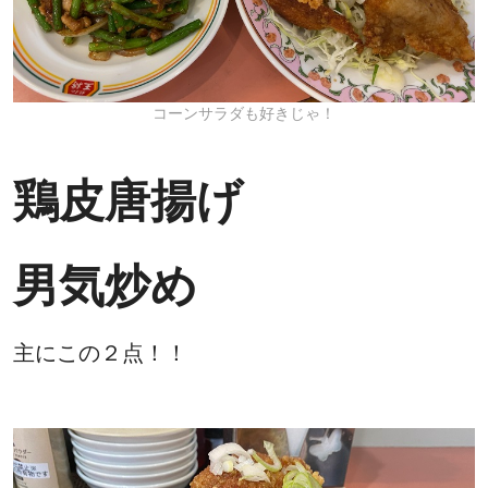
コーンサラダも好きじゃ！
鶏皮唐揚げ
男気炒め
主にこの２点！！