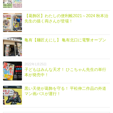
【葛飾区】わたしの便利帳2021～2024 秋本治
先生の描く両さんが登場！
亀有【麺匠えにし】 亀有北口に電撃オープン
2022年1月25日
子どもはみんな天才！ ひこちゃん先生の単行
本が発売中！
黒い天使が葛飾を守る！ 平松伸二作品の外道
マン画バスが運行！