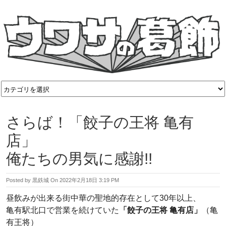
さらば！「餃子の王将 亀有
店」
俺たちの男気に感謝!!
Posted by
黒鉄城
On
2022年2月18日 3:19 PM
昼飲みが出来る街中華の聖地的存在として30年以上、
亀有駅北口で営業を続けていた
「餃子の王将 亀有店」
（亀
有王将）