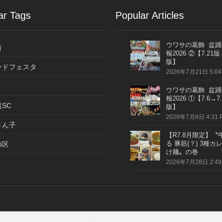
ar Tags
Popular Articles
ウワサの葛飾 盆踊
有
報2026 ②【7.21版
版】
ードフェスタ
2026年7月21日 5:04
ウワサの葛飾 盆踊
報2026 ①【7.6→7.
SC
版】
2026年7月6日 4:31 
さん子
【R7.8月限定】〝
る 豚筋(？) 3種カ
飾区
け麺〟の巻
2026年7月28日 2:49