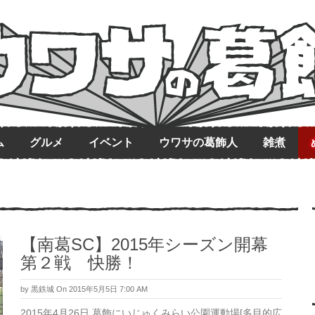
ム
グルメ
イベント
ウワサの葛飾人
雑煮
【南葛SC】2015年シーズン開幕
第２戦 快勝！
by
黒鉄城
On 2015年5月5日 7:00 AM
2015年4月26日 葛飾にいじゅくみらい公園運動場[多目的広