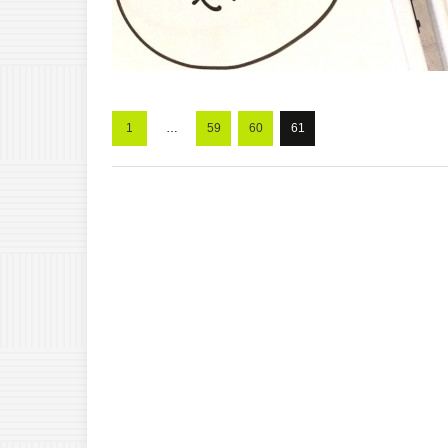
1
…
59
60
61