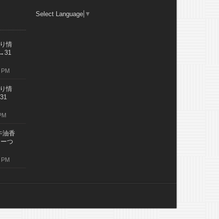
Select Language
▼
り情
→31
 PM
り情
31
PM
牛油香
レーつ
 PM