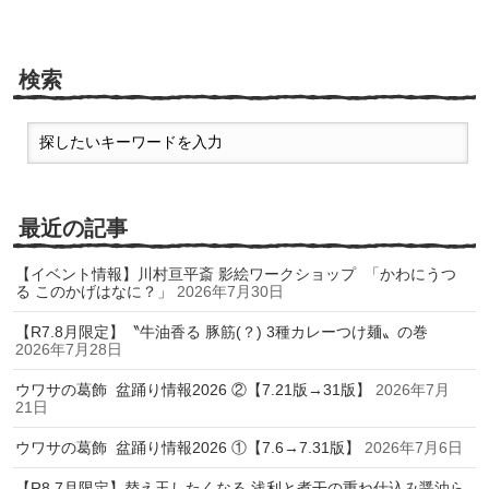
検索
最近の記事
【イベント情報】川村亘平斎 影絵ワークショップ 「かわにうつ
る このかげはなに？」
2026年7月30日
【R7.8月限定】〝牛油香る 豚筋(？) 3種カレーつけ麺〟の巻
2026年7月28日
ウワサの葛飾 盆踊り情報2026 ②【7.21版→31版】
2026年7月
21日
ウワサの葛飾 盆踊り情報2026 ①【7.6→7.31版】
2026年7月6日
【R8.7月限定】替え玉したくなる 浅利と煮干の重ね仕込み醤油ら