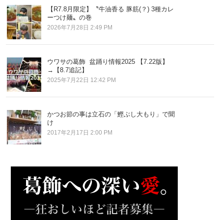
【R7.8月限定】〝牛油香る 豚筋(？) 3種カレ
ーつけ麺〟の巻
2026年7月28日 2:49 PM
ウワサの葛飾 盆踊り情報2025 【7.22版】
→【8.7追記】
2025年7月22日 12:42 PM
かつお節の事は立石の「鰹ぶし大もり」で聞
け
2017年2月17日 2:00 PM