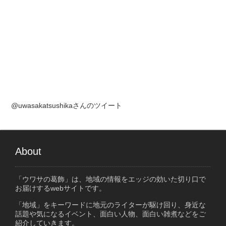
@uwasakatsushikaさんのツイート
About
「ウワサの葛飾」は、地域の情報をエッジの効いた切り口で
お届けするwebサイトです。
「地域」をキーワードに地元のライターが駆け回り、身近な
話題や気になるイベント、面白い人物、面白い雑煮などをご
紹介していきます。