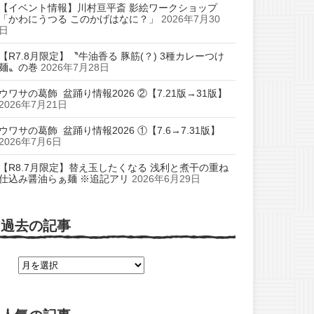
【イベント情報】川村亘平斎 影絵ワークショップ
「かわにうつる このかげはなに？」
2026年7月30
日
【R7.8月限定】〝牛油香る 豚筋(？) 3種カレーつけ
麺〟の巻
2026年7月28日
ウワサの葛飾 盆踊り情報2026 ②【7.21版→31版】
2026年7月21日
ウワサの葛飾 盆踊り情報2026 ①【7.6→7.31版】
2026年7月6日
【R8.7月限定】替え玉したくなる 浅利と煮干の重ね
仕込み醤油らぁ麺 ※追記アリ
2026年6月29日
過去の記事
過
去
の
記
事