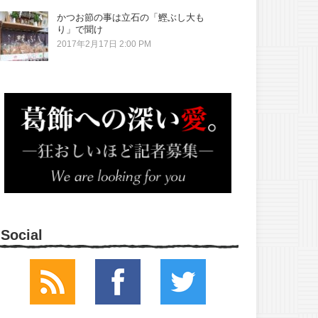
かつお節の事は立石の「鰹ぶし大も
り」で聞け
2017年2月17日 2:00 PM
Social