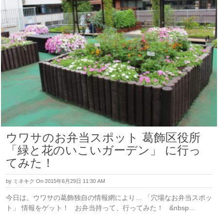
ウワサのお弁当スポット 葛飾区役所
「緑と花のいこいガーデン」 に行っ
てみた！
by
ミネキク
On 2015年6月29日 11:30 AM
今日は、ウワサの葛飾独自の情報網により… 「穴場なお弁当スポッ
ト」 情報をゲット！ お弁当持って、行ってみた！ &nbsp…