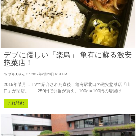
デブに優しい「楽鳥」 亀有に蘇る激安
惣菜店！
by
ザキ★やん
On 2017年2月20日 6:31 PM
2015年某月… TVで紹介された直後、亀有駅北口の激安惣菜店「山
口」が閉店。 250円で弁当が買え、100g＝100円の唐揚げ…
これ読む