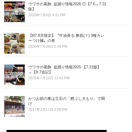
ウワサの葛飾 盆踊り情報2026 ①【7.6→7.31
版】
2026年7月6日 4:31 PM
【R7.8月限定】〝牛油香る 豚筋(？) 3種カレ
ーつけ麺〟の巻
2026年7月28日 2:49 PM
ウワサの葛飾 盆踊り情報2025 【7.22版】
→【8.7追記】
2025年7月22日 12:42 PM
かつお節の事は立石の「鰹ぶし大もり」で聞
け
2017年2月17日 2:00 PM