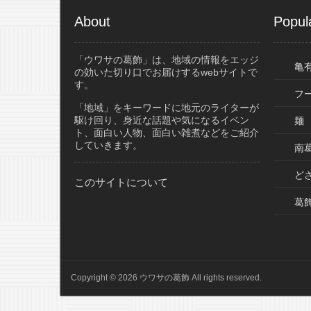
About
Popul
「ウワサの葛飾」は、地域の情報をエッジ
亀
の効いた切り口でお届けするwebサイトで
す。
フ
「地域」をキーワードに地元のライターが
駆け回り、身近な話題や気になるイベン
麺
ト、面白い人物、面白い雑煮などをご紹介
していきます。
南葛
ど
このサイトについて
葛
Copyright © 2026 ウワサの葛飾 All rights reserved.