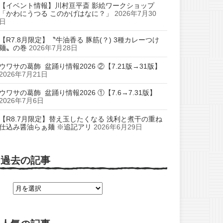
【イベント情報】川村亘平斎 影絵ワークショップ
「かわにうつる このかげはなに？」
2026年7月30
日
【R7.8月限定】〝牛油香る 豚筋(？) 3種カレーつけ
麺〟の巻
2026年7月28日
ウワサの葛飾 盆踊り情報2026 ②【7.21版→31版】
2026年7月21日
ウワサの葛飾 盆踊り情報2026 ①【7.6→7.31版】
2026年7月6日
【R8.7月限定】替え玉したくなる 浅利と煮干の重ね
仕込み醤油らぁ麺 ※追記アリ
2026年6月29日
過去の記事
過
去
の
記
事