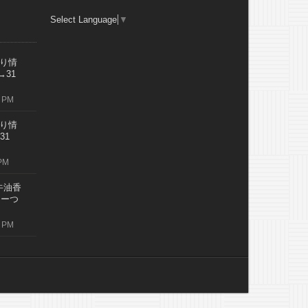
Select Language
▼
り情
→31
 PM
り情
31
PM
牛油香
レーつ
 PM