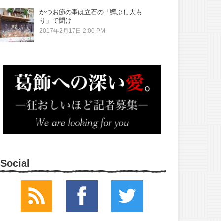
かつお節の事は立石の「鰹ぶし大も
り」で聞け
2017年2月17日 2:00 PM
Social