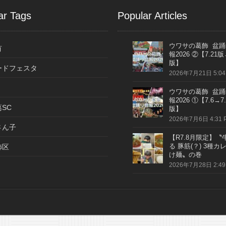
ar Tags
Popular Articles
ウワサの葛飾 盆踊
有
報2026 ②【7.21版
版】
ードフェスタ
2026年7月21日 5:04
ウワサの葛飾 盆踊
報2026 ①【7.6→7.
SC
版】
2026年7月6日 4:31 
さん子
【R7.8月限定】〝
る 豚筋(？) 3種カ
飾区
け麺〟の巻
2026年7月28日 2:49