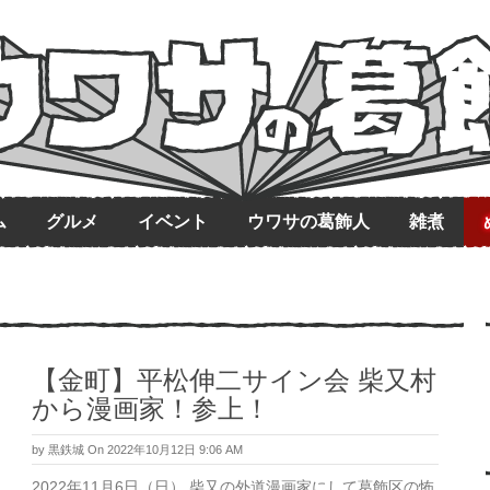
ム
グルメ
イベント
ウワサの葛飾人
雑煮
【金町】平松伸二サイン会 柴又村
から漫画家！参上！
by
黒鉄城
On 2022年10月12日 9:06 AM
2022年11月6日（日） 柴又の外道漫画家にして葛飾区の怖