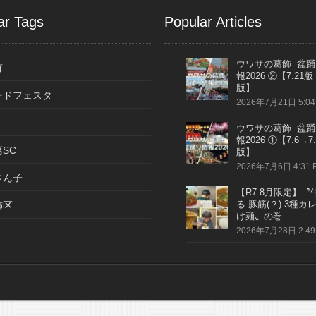
ar Tags
Popular Articles
ウワサの葛飾 盆踊
有
報2026 ②【7.21版
版】
ードフェスタ
2026年7月21日 5:04
ウワサの葛飾 盆踊
報2026 ①【7.6→7.
SC
版】
2026年7月6日 4:31 
さん子
【R7.8月限定】〝
る 豚筋(？) 3種カ
飾区
け麺〟の巻
2026年7月28日 2:49