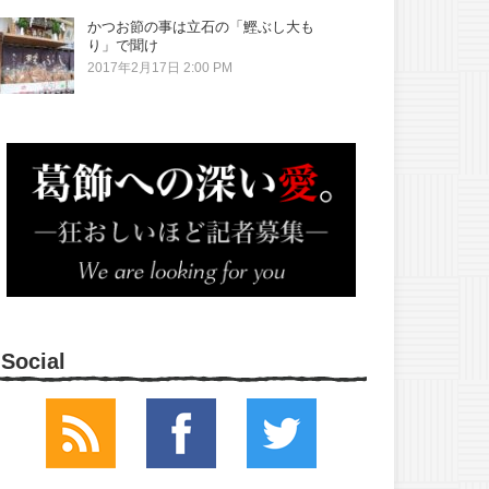
かつお節の事は立石の「鰹ぶし大も
り」で聞け
2017年2月17日 2:00 PM
Social