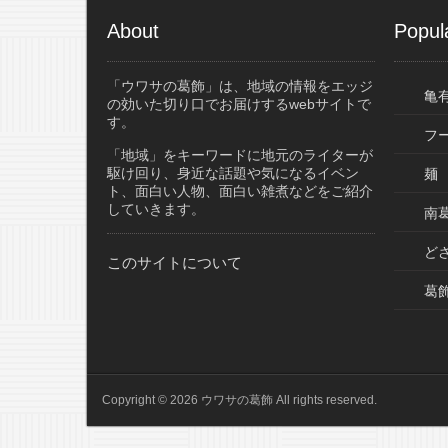
About
Popul
「ウワサの葛飾」は、地域の情報をエッジ
亀
の効いた切り口でお届けするwebサイトで
す。
フ
「地域」をキーワードに地元のライターが
駆け回り、身近な話題や気になるイベン
麺
ト、面白い人物、面白い雑煮などをご紹介
していきます。
南葛
ど
このサイトについて
葛
Copyright © 2026 ウワサの葛飾 All rights reserved.