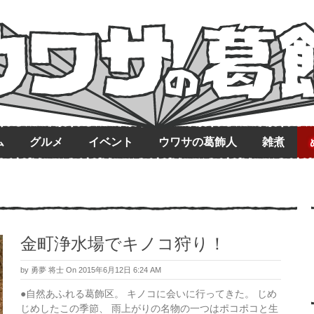
ム
グルメ
イベント
ウワサの葛飾人
雑煮
金町浄水場でキノコ狩り！
by
勇夢 将士
On 2015年6月12日 6:24 AM
●自然あふれる葛飾区。 キノコに会いに行ってきた。 じめ
じめしたこの季節、 雨上がりの名物の一つはポコポコと生