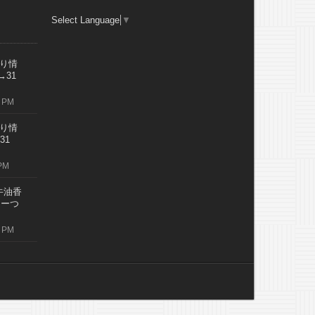
Select Language
▼
り情
→31
 PM
り情
31
PM
牛油香
レーつ
 PM