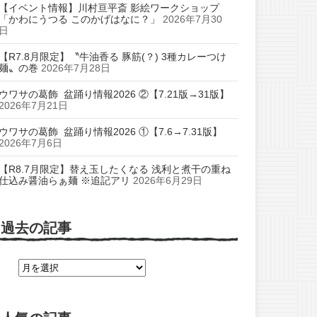
【イベント情報】川村亘平斎 影絵ワークショップ
「かわにうつる このかげはなに？」
2026年7月30
日
【R7.8月限定】〝牛油香る 豚筋(？) 3種カレーつけ
麺〟の巻
2026年7月28日
ウワサの葛飾 盆踊り情報2026 ②【7.21版→31版】
2026年7月21日
ウワサの葛飾 盆踊り情報2026 ①【7.6→7.31版】
2026年7月6日
【R8.7月限定】替え玉したくなる 浅利と煮干の重ね
仕込み醤油らぁ麺 ※追記アリ
2026年6月29日
過去の記事
過
去
の
記
事