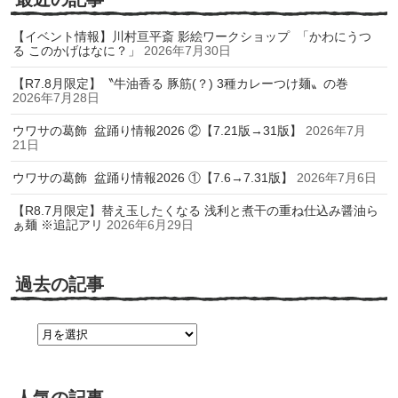
【イベント情報】川村亘平斎 影絵ワークショップ 「かわにうつ
る このかげはなに？」
2026年7月30日
【R7.8月限定】〝牛油香る 豚筋(？) 3種カレーつけ麺〟の巻
2026年7月28日
ウワサの葛飾 盆踊り情報2026 ②【7.21版→31版】
2026年7月
21日
ウワサの葛飾 盆踊り情報2026 ①【7.6→7.31版】
2026年7月6日
【R8.7月限定】替え玉したくなる 浅利と煮干の重ね仕込み醤油ら
ぁ麺 ※追記アリ
2026年6月29日
過去の記事
過
去
の
記
事