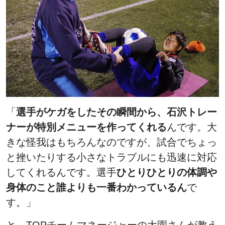
「
選手がケガをしたその瞬間から、石沢トレー
ナーが特別メニューを作ってくれる
んです。
大
きな怪我はもちろんなのですが、試合でちょっ
と挫いたりする小さなトラブルにも迅速に対応
してくれるんです。選手
ひとりひとりの体調や
身体のこと誰よりも一番わかっているん
で
す。」
と、TOPチームマネージャーの大園さんが教え