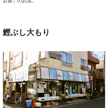
お節」のお店。
鰹ぶし大もり