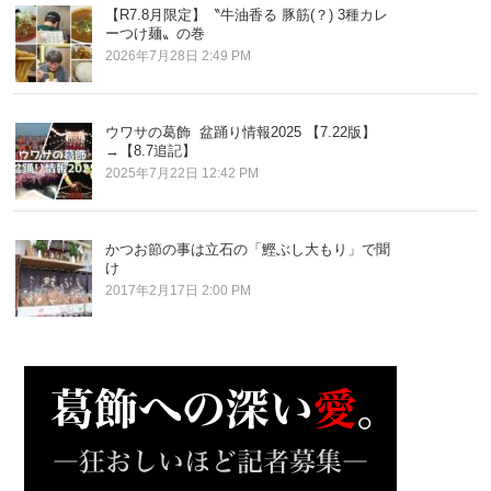
【R7.8月限定】〝牛油香る 豚筋(？) 3種カレ
ーつけ麺〟の巻
2026年7月28日 2:49 PM
ウワサの葛飾 盆踊り情報2025 【7.22版】
→【8.7追記】
2025年7月22日 12:42 PM
かつお節の事は立石の「鰹ぶし大もり」で聞
け
2017年2月17日 2:00 PM