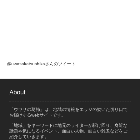
@uwasakatsushikaさんのツイート
About
「ウワサの葛飾」は、地域の情報をエッジの効いた切り口で
お届けするwebサイトです。
「地域」をキーワードに地元のライターが駆け回り、身近な
話題や気になるイベント、面白い人物、面白い雑煮などをご
紹介していきます。