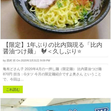
【限定】1年ぶりの比内鶏現る「比内
醤油つけ麺」 🐓＜久しぶり⭐
by
西村 祥
On 2020年3月31日 9:09 PM
亀有どさん子 2020年4月の一押し麺（限定麺） 比内醤油つけ麺
870円 担当：Gタツ 今月の限定麺紹介ですよ奥さん ということ
で、今回は…
これ読む