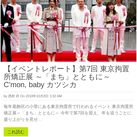
【イベントレポート】第7回 東京拘置
所矯正展 ～「まち」とともに～
C’mon, baby カツシカ
by
西村 祥
On 2018年10月8日 3:32 AM
毎年葛飾区の小菅にある東京拘置所で行われるイベント 東京拘置所
矯正展～「まち」とともに～ 今年で第7回を迎え、年を追うごとに
盛り上がりを見せ…
これ読む