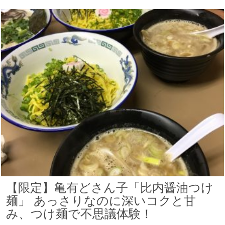
【限定】亀有どさん子「比内醤油つけ
麺」 あっさりなのに深いコクと甘
み、つけ麺で不思議体験！