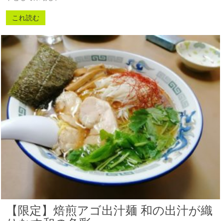
これ読む
【限定】焙煎アゴ出汁麺 和の出汁が織