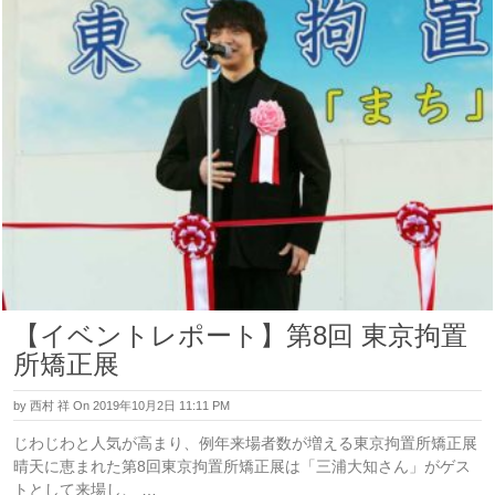
【イベントレポート】第8回 東京拘置
所矯正展
by
西村 祥
On 2019年10月2日 11:11 PM
じわじわと人気が高まり、例年来場者数が増える東京拘置所矯正展
晴天に恵まれた第8回東京拘置所矯正展は「三浦大知さん」がゲス
トとして来場し、 …