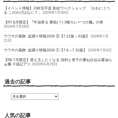
【イベント情報】川村亘平斎 影絵ワークショップ 「かわにうつ
る このかげはなに？」
2026年7月30日
【R7.8月限定】〝牛油香る 豚筋(？) 3種カレーつけ麺〟の巻
2026年7月28日
ウワサの葛飾 盆踊り情報2026 ②【7.21版→31版】
2026年7月
21日
ウワサの葛飾 盆踊り情報2026 ①【7.6→7.31版】
2026年7月6日
【R8.7月限定】替え玉したくなる 浅利と煮干の重ね仕込み醤油ら
ぁ麺 ※追記アリ
2026年6月29日
過去の記事
過
去
の
記
事
人気の記事