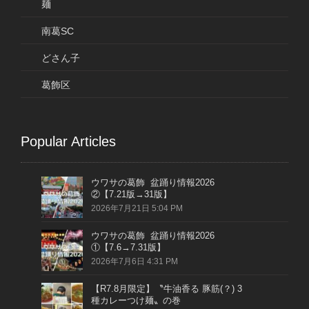
麺
南葛SC
どさん子
葛飾区
Popular Articles
ウワサの葛飾 盆踊り情報2026
②【7.21版→31版】
2026年7月21日 5:04 PM
ウワサの葛飾 盆踊り情報2026
①【7.6→7.31版】
2026年7月6日 4:31 PM
【R7.8月限定】〝牛油香る 豚筋(？) 3
種カレーつけ麺〟の巻