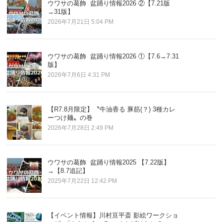
ウワサの葛飾 盆踊り情報2026 ②【7.21版
→31版】
2026年7月21日 5:04 PM
ウワサの葛飾 盆踊り情報2026 ①【7.6→7.31
版】
2026年7月6日 4:31 PM
【R7.8月限定】〝牛油香る 豚筋(？) 3種カレ
ーつけ麺〟の巻
2026年7月28日 2:49 PM
ウワサの葛飾 盆踊り情報2025 【7.22版】
→【8.7追記】
2025年7月22日 12:42 PM
【イベント情報】川村亘平斎 影絵ワークショ