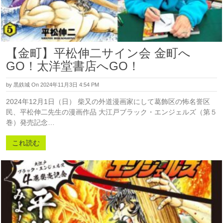
【金町】平松伸二サイン会 金町へ
GO！太洋堂書店へGO！
by
黒鉄城
On 2024年11月3日 4:54 PM
2024年12月1日（日） 柴又の外道漫画家にして葛飾区の怖名誉区
民、平松伸二先生の漫画作品 大江戸ブラック・エンジェルズ（第５
巻）発売記念…
これ読む