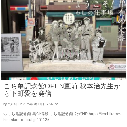
こち亀記念館OPEN直前 秋本治先生か
ら下町愛を発信
by
黒鉄城
On 2025年3月17日 12:56 PM
◇こち亀記念館 奥付情報 こち亀記念館 公式HP https://kochikame-
kinenkan-official.jp/ 〒125-…