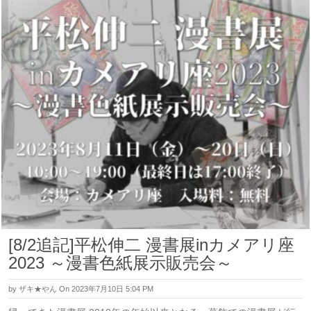
[8/2追記]平松伸二 漫書展inカメアリ座
2023 ～漫書色紙展示販売会～
by
ザキ★やん
On 2023年7月10日 5:04 PM