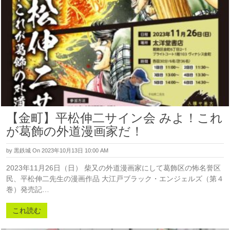
【金町】平松伸二サイン会 みよ！これ
が葛飾の外道漫画家だ！
by
黒鉄城
On 2023年10月13日 10:00 AM
2023年11月26日（日） 柴又の外道漫画家にして葛飾区の怖名誉区
民、平松伸二先生の漫画作品 大江戸ブラック・エンジェルズ（第４
巻）発売記…
これ読む