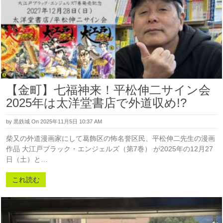
【金町】七福神来！平松伸二サイン会
2025年は太洋堂書店で外道収め!?
by
黒鉄城
On 2025年11月5日 10:37 AM
柴又の外道漫画家にして葛飾区の怖名誉区民、平松伸二先生の漫画
作品 大江戸ブラック・エンジェルズ（第7巻） が2025年の12月27
日（土）と…
これ読む