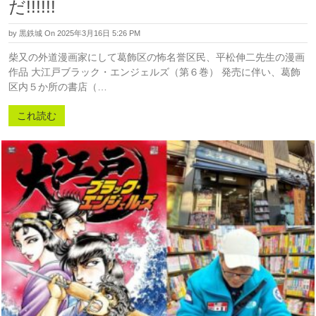
だ!!!!!!
by
黒鉄城
On 2025年3月16日 5:26 PM
柴又の外道漫画家にして葛飾区の怖名誉区民、平松伸二先生の漫画
作品 大江戸ブラック・エンジェルズ（第６巻） 発売に伴い、葛飾
区内５か所の書店（…
これ読む