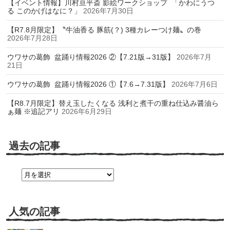
【イベント情報】川村亘平斎 影絵ワークショップ 「かわにうつ
る このかげはなに？」
2026年7月30日
【R7.8月限定】〝牛油香る 豚筋(？) 3種カレーつけ麺〟の巻
2026年7月28日
ウワサの葛飾 盆踊り情報2026 ②【7.21版→31版】
2026年7月
21日
ウワサの葛飾 盆踊り情報2026 ①【7.6→7.31版】
2026年7月6日
【R8.7月限定】替え玉したくなる 浅利と煮干の重ね仕込み醤油ら
ぁ麺 ※追記アリ
2026年6月29日
過去の記事
過
去
の
記
事
人気の記事