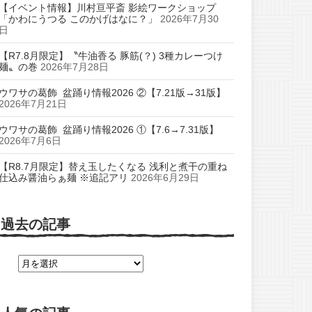
【イベント情報】川村亘平斎 影絵ワークショップ
「かわにうつる このかげはなに？」
2026年7月30
日
【R7.8月限定】〝牛油香る 豚筋(？) 3種カレーつけ
麺〟の巻
2026年7月28日
ウワサの葛飾 盆踊り情報2026 ②【7.21版→31版】
2026年7月21日
ウワサの葛飾 盆踊り情報2026 ①【7.6→7.31版】
2026年7月6日
【R8.7月限定】替え玉したくなる 浅利と煮干の重ね
仕込み醤油らぁ麺 ※追記アリ
2026年6月29日
過去の記事
過
去
の
記
事