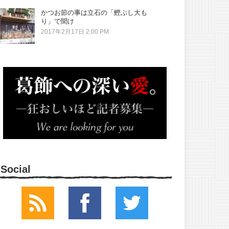
かつお節の事は立石の「鰹ぶし大も
り」で聞け
2017年2月17日 2:00 PM
Social