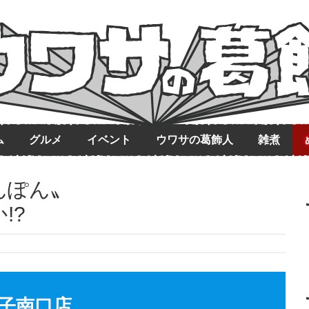
ム
グルメ
イベント
ウワサの葛飾人
雑煮
んぽん〟
!?
子南口店