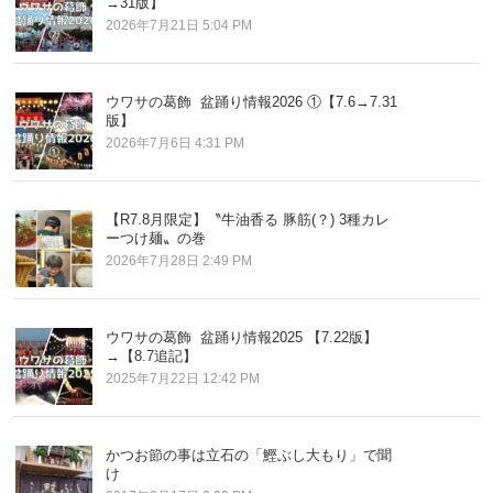
→31版】
2026年7月21日 5:04 PM
ウワサの葛飾 盆踊り情報2026 ①【7.6→7.31
版】
2026年7月6日 4:31 PM
【R7.8月限定】〝牛油香る 豚筋(？) 3種カレ
ーつけ麺〟の巻
2026年7月28日 2:49 PM
ウワサの葛飾 盆踊り情報2025 【7.22版】
→【8.7追記】
2025年7月22日 12:42 PM
かつお節の事は立石の「鰹ぶし大もり」で聞
け