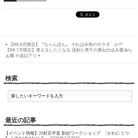
«
【R8.6月限定】〝ちゃんぽん〟 それは令和のサラダ…か!?
【R8.7月限定】替え玉したくなる 浅利と煮干の重ね仕込み醤油ら
ぁ麺 ※追記アリ
»
検索
最近の記事
【イベント情報】川村亘平斎 影絵ワークショップ 「かわにうつ
る このかげはなに？」
2026年7月30日