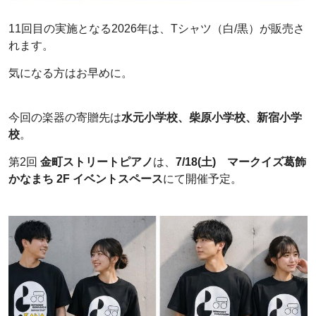
11回目の実施となる2026年は、Tシャツ（白/黒）が販売さ
れます。
気になる方はお早めに。
今回の楽器の寄贈先は
水元小学校、柴原小学校、新宿小学
校
。
第2回
金町ストリートピアノ
は、
7/18(土) マークイズ葛飾
かなまち 2F イベントスペース
にて開催予定。