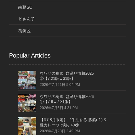
南葛SC
どさん子
葛飾区
Popular Articles
ウワサの葛飾 盆踊り情報2026
②【7.21版→31版】
2026年7月21日 5:04 PM
ウワサの葛飾 盆踊り情報2026
①【7.6→7.31版】
2026年7月6日 4:31 PM
【R7.8月限定】〝牛油香る 豚筋(？) 3
種カレーつけ麺〟の巻
2026年7月28日 2:49 PM