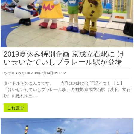
2019夏休み特別企画 京成立石駅に け
いせいたていしプラレール駅が登場
by
ザキ★やん
On 2019年7月14日 3:11 PM
タイトルそのまんまです。 内容はおおきく下記４つ！ 【１】
「けいせいたていしプラレール駅」の開業 京成立石駅（以下、立石
駅）の改札を出…
これ読む