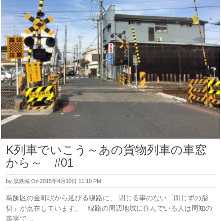
K列車でいこう～あの貨物列車の車窓
から～ #01
by
黒鉄城
On 2015年4月10日 11:10 PM
葛飾区の金町駅から延びる線路に、 閉じる事のない「閉じずの踏
切」が点在しています。 線路の周辺地域に住んでいる人は周知の
事実で…