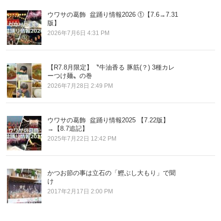
ウワサの葛飾 盆踊り情報2026 ①【7.6→7.31
版】
2026年7月6日 4:31 PM
【R7.8月限定】〝牛油香る 豚筋(？) 3種カレ
ーつけ麺〟の巻
2026年7月28日 2:49 PM
ウワサの葛飾 盆踊り情報2025 【7.22版】
→【8.7追記】
2025年7月22日 12:42 PM
かつお節の事は立石の「鰹ぶし大もり」で聞
け
2017年2月17日 2:00 PM