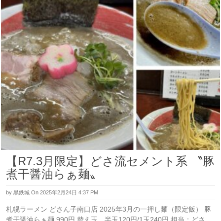
【R7.3月限定】どさ流セメント系 〝豚
煮干醤油らぁ麺〟
by
黒鉄城
On 2025年2月24日 4:37 PM
札幌ラーメン どさん子南口店 2025年3月の一押し麺（限定飯） 豚
煮干醤油らぁ麺 990円 替え玉 半玉120円/1玉240円 担当：どさ…