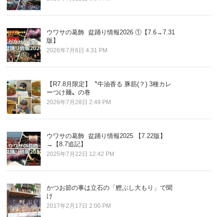
ウワサの葛飾 盆踊り情報2026 ①【7.6→7.31
版】
2026年7月6日 4:31 PM
【R7.8月限定】〝牛油香る 豚筋(？) 3種カレ
ーつけ麺〟の巻
2026年7月28日 2:49 PM
ウワサの葛飾 盆踊り情報2025 【7.22版】
→【8.7追記】
2025年7月22日 12:42 PM
かつお節の事は立石の「鰹ぶし大もり」で聞
け
2017年2月17日 2:00 PM