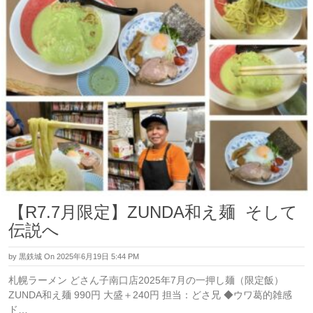
【R7.7月限定】ZUNDA和え麺 そして
伝説へ
by
黒鉄城
On 2025年6月19日 5:44 PM
札幌ラーメン どさん子南口店2025年7月の一押し麺（限定飯）
ZUNDA和え麺 990円 大盛＋240円 担当：どさ兄 ◆ウワ葛的雑感
ド…