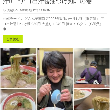
汁!! 〝アゴ出汁醤油つけ麺〟の巻
by
漬麺男
On 2025年5月27日 12:10 PM
札幌ラーメン どさん子南口店2025年6月の一押し麺（限定飯） ア
ゴ出汁醤油つけ麺 980円 大盛り＋240円 担当： Gタツ（G師父）
◆…
これ読む