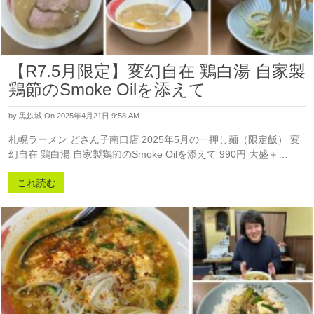
【R7.5月限定】変幻自在 鶏白湯 自家製
鶏節のSmoke Oilを添えて
by
黒鉄城
On 2025年4月21日 9:58 AM
札幌ラーメン どさん子南口店 2025年5月の一押し麺（限定飯） 変
幻自在 鶏白湯 自家製鶏節のSmoke Oilを添えて 990円 大盛＋…
これ読む