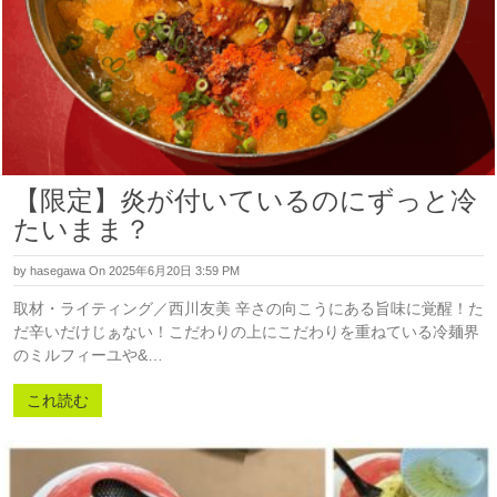
【限定】炎が付いているのにずっと冷
たいまま？
by
hasegawa
On 2025年6月20日 3:59 PM
取材・ライティング／西川友美 辛さの向こうにある旨味に覚醒！た
だ辛いだけじぁない！こだわりの上にこだわりを重ねている冷麺界
のミルフィーユや&…
これ読む