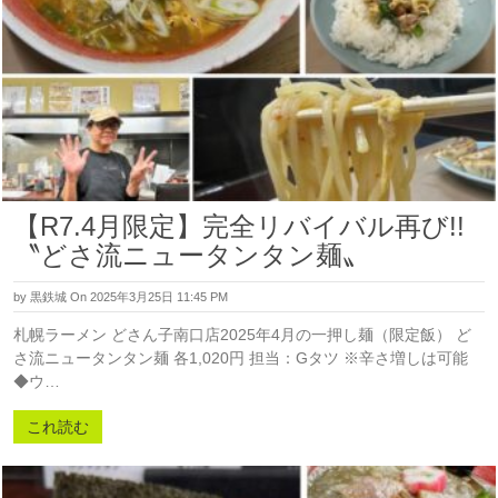
【R7.4月限定】完全リバイバル再び!!
〝どさ流ニュータンタン麺〟
by
黒鉄城
On 2025年3月25日 11:45 PM
札幌ラーメン どさん子南口店2025年4月の一押し麺（限定飯） ど
さ流ニュータンタン麺 各1,020円 担当：Gタツ ※辛さ増しは可能
◆ウ…
これ読む