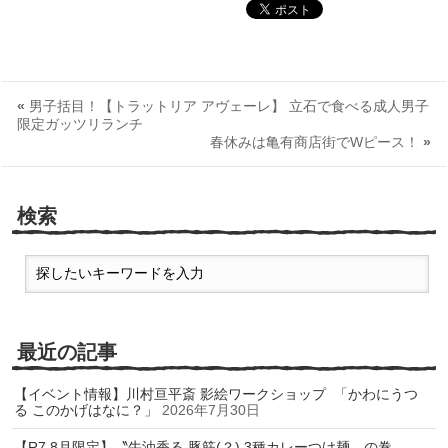
«
男子括目！【トラットリア アヴェーレ】 立石で食べる成人男子
限定ガッツリランチ
春休みは亀有商店街でWピース！
»
検索
最近の記事
【イベント情報】川村亘平斎 影絵ワークショップ 「かわにうつ
る このかげはなに？」
2026年7月30日
【R7.8月限定】〝牛油香る 豚筋(？) 3種カレーつけ麺〟の巻