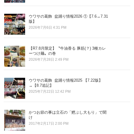
ウワサの葛飾 盆踊り情報2026 ①【7.6→7.31
版】
2026年7月6日 4:31 PM
【R7.8月限定】〝牛油香る 豚筋(？) 3種カレ
ーつけ麺〟の巻
2026年7月28日 2:49 PM
ウワサの葛飾 盆踊り情報2025 【7.22版】
→【8.7追記】
2025年7月22日 12:42 PM
かつお節の事は立石の「鰹ぶし大もり」で聞
け
2017年2月17日 2:00 PM