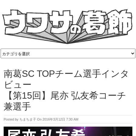
南葛SC TOPチーム選手インタ
ビュー
【第15回】尾亦 弘友希コーチ
兼選手
Posted by
ちまちま子
On
2016年3月12日 7:30 AM