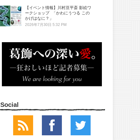
【イベント情報】川村亘平斎 影絵ワ
ークショップ 「かわにうつる この
かげはなに？」
2026年7月30日 5:32 PM
Social