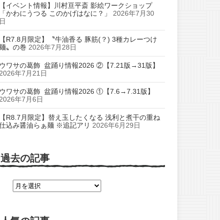
【イベント情報】川村亘平斎 影絵ワークショップ
「かわにうつる このかげはなに？」
2026年7月30
日
【R7.8月限定】〝牛油香る 豚筋(？) 3種カレーつけ
麺〟の巻
2026年7月28日
ウワサの葛飾 盆踊り情報2026 ②【7.21版→31版】
2026年7月21日
ウワサの葛飾 盆踊り情報2026 ①【7.6→7.31版】
2026年7月6日
【R8.7月限定】替え玉したくなる 浅利と煮干の重ね
仕込み醤油らぁ麺 ※追記アリ
2026年6月29日
過去の記事
過
去
の
記
事