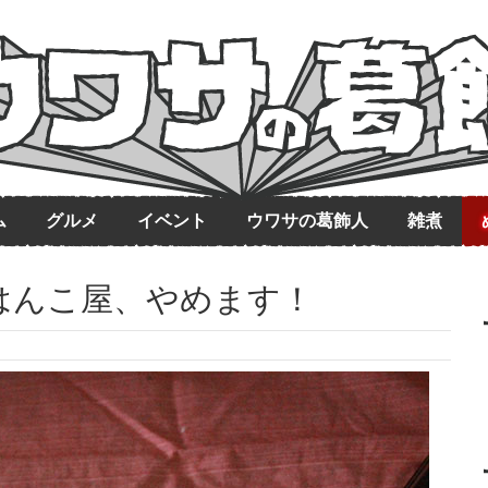
ム
グルメ
イベント
ウワサの葛飾人
雑煮
はんこ屋、やめます！