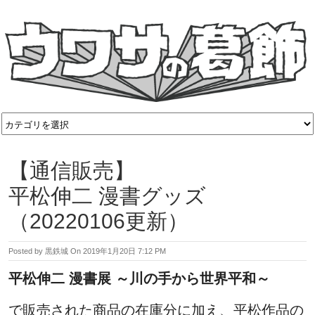
【通信販売】
平松伸二 漫書グッズ
（20220106更新）
Posted by
黒鉄城
On
2019年1月20日 7:12 PM
平松伸二 漫書展 ～川の手から世界平和～
で販売された商品の在庫分に加え、平松作品の