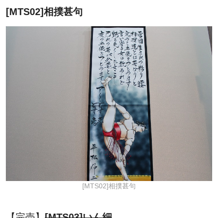
[MTS02]相撲甚句
[MTS02]相撲甚句
【完売】
[MTS03]いん細