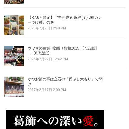
【R7.8月限定】〝牛油香る 豚筋(？) 3種カレ
ーつけ麺〟の巻
2026年7月28日 2:49 PM
ウワサの葛飾 盆踊り情報2025 【7.22版】
→【8.7追記】
2025年7月22日 12:42 PM
かつお節の事は立石の「鰹ぶし大もり」で聞
け
2017年2月17日 2:00 PM