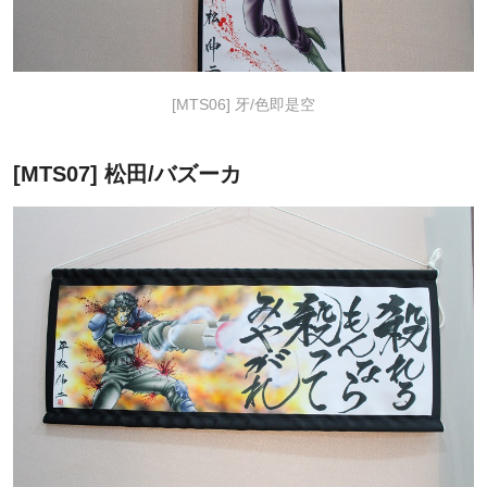
[MTS06] 牙/色即是空
[MTS07] 松田/バズーカ