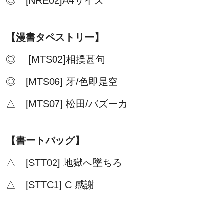
◎ [NRE02]A4サイズ
【漫書タペストリー】
◎ [MTS02]相撲甚句
◎ [MTS06] 牙/色即是空
△ [MTS07] 松田/バズーカ
【書ートバッグ】
△ [STT02] 地獄へ墜ちろ
△ [STTC1] C 感謝