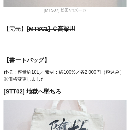
[MTS07] 松田/バズーカ
【完売】
[MTSC1] Ｃ高梁川
【書ートバッグ】
仕様：容量約10L／ 素材：綿100%／各2,000円（税込み）
※価格変更しました
[STT02] 地獄へ墜ちろ