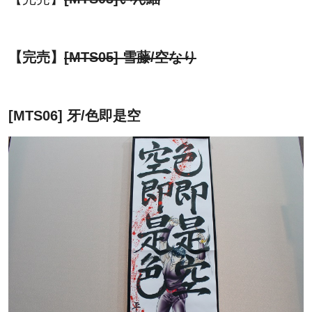
【完売】
[MTS05] 雪藤/空なり
[MTS06] 牙/色即是空