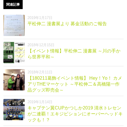
関連記事
2019年1月17日
平松伸二 漫書展より 募金活動のご報告
2018年12月15日
【イベント情報】平松伸二 漫書展 ～川の手か
ら世界平和～
2018年2月11日
【180211葛飾イベント情報】 Hey！Yo！ カメ
アリTHEマーケット ～平松伸二＆高橋陽一作
品グッズ即売会～
2019年1月14日
キャプテン翼CUPかつしか2019 清水トレセン
が二連覇！エキジビションにオーバーヘッドキ
ックも！？