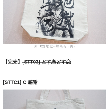
[STT02] 地獄へ墜ちろ（再）
【完売】
[STT03] どす恋どす恋
[STTC1] C 感謝