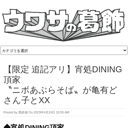
【限定 追記アリ】宵処DINING
頂家
〝ニボあぶらそば〟が亀有ど
さん子とXX
Posted by
黒鉄城
On
2023年4月24日 10:55 AM
◆宵処DINING頂家