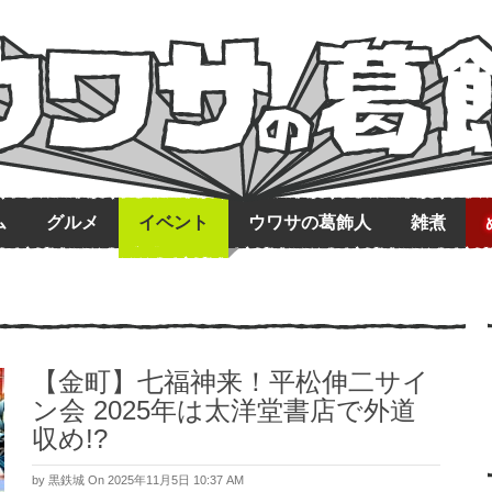
ム
グルメ
イベント
ウワサの葛飾人
雑煮
【金町】七福神来！平松伸二サイ
ン会 2025年は太洋堂書店で外道
収め!?
by
黒鉄城
On 2025年11月5日 10:37 AM