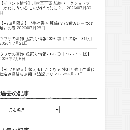
【イベント情報】川村亘平斎 影絵ワークショップ
「かわにうつる このかげはなに？」
2026年7月30
日
【R7.8月限定】〝牛油香る 豚筋(？) 3種カレーつけ
麺〟の巻
2026年7月28日
ウワサの葛飾 盆踊り情報2026 ②【7.21版→31版】
2026年7月21日
ウワサの葛飾 盆踊り情報2026 ①【7.6→7.31版】
2026年7月6日
【R8.7月限定】替え玉したくなる 浅利と煮干の重ね
仕込み醤油らぁ麺 ※追記アリ
2026年6月29日
過去の記事
過
去
の
記
事