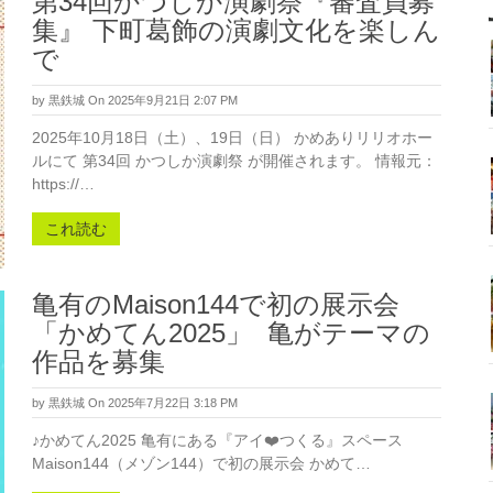
第34回かつしか演劇祭『審査員募
集』 下町葛飾の演劇文化を楽しん
で
by
黒鉄城
On 2025年9月21日 2:07 PM
2025年10月18日（土）、19日（日） かめありリリオホー
ルにて 第34回 かつしか演劇祭 が開催されます。 情報元：
https://…
これ読む
亀有のMaison144で初の展示会
「かめてん2025」 亀がテーマの
作品を募集
by
黒鉄城
On 2025年7月22日 3:18 PM
♪かめてん2025 亀有にある『アイ❤️つくる』スペース
Maison144（メゾン144）で初の展示会 かめて…