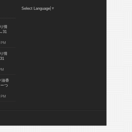
Select Language
▼
り情
→31
 PM
り情
31
PM
牛油香
レーつ
 PM