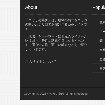
About
Popul
「ウワサの葛飾」は、地域の情報をエッジ
亀
の効いた切り口でお届けするwebサイトで
す。
フ
「地域」をキーワードに地元のライターが
駆け回り、身近な話題や気になるイベン
麺
ト、面白い人物、面白い雑煮などをご紹介
していきます。
南葛
ど
このサイトについて
葛
Copyright © 2026 ウワサの葛飾 All rights reserved.