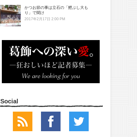
かつお節の事は立石の「鰹ぶし大も
り」で聞け
2017年2月17日 2:00 PM
Social