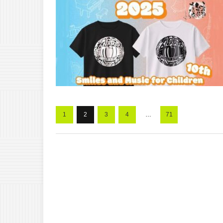
1
2
3
4
…
71