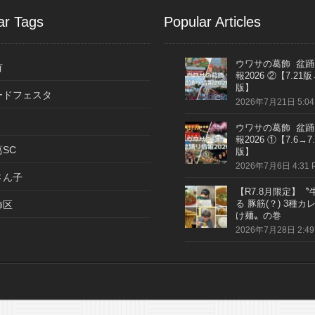
ar Tags
Popular Articles
ウワサの葛飾 盆踊
有
報2026 ②【7.21版
版】
ードフェスタ
2026年7月21日 5:04
ウワサの葛飾 盆踊
報2026 ①【7.6→7.
SC
版】
2026年7月6日 4:31 
さん子
【R7.8月限定】〝
る 豚筋(？) 3種カ
飾区
け麺〟の巻
2026年7月28日 2:49