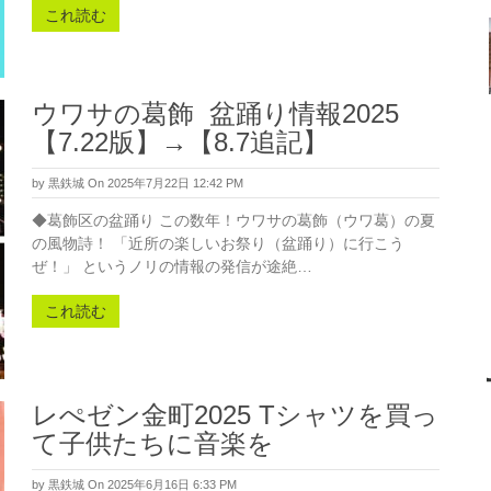
これ読む
ウワサの葛飾 盆踊り情報2025
【7.22版】→【8.7追記】
by
黒鉄城
On 2025年7月22日 12:42 PM
◆葛飾区の盆踊り この数年！ウワサの葛飾（ウワ葛）の夏
の風物詩！ 「近所の楽しいお祭り（盆踊り）に行こう
ぜ！」 というノリの情報の発信が途絶…
これ読む
レぺゼン金町2025 Tシャツを買っ
て子供たちに音楽を
by
黒鉄城
On 2025年6月16日 6:33 PM