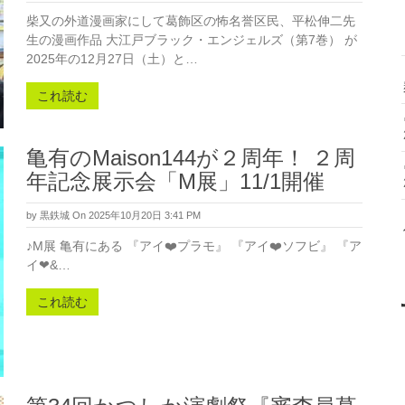
柴又の外道漫画家にして葛飾区の怖名誉区民、平松伸二先
生の漫画作品 大江戸ブラック・エンジェルズ（第7巻） が
2025年の12月27日（土）と…
これ読む
亀有のMaison144が２周年！ ２周
年記念展示会「M展」11/1開催
by
黒鉄城
On 2025年10月20日 3:41 PM
♪M展 亀有にある 『アイ❤️プラモ』 『アイ❤️ソフビ』 『ア
イ❤&…
これ読む