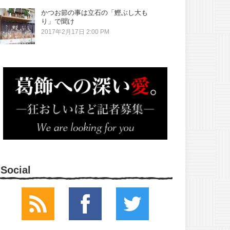
かつお節の事は立石の「鰹ぶし大も
り」で聞け
2017年2月17日 2:00 PM
Social