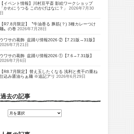
【イベント情報】川村亘平斎 影絵ワークショップ
「かわにうつる このかげはなに？」
2026年7月30
日
【R7.8月限定】〝牛油香る 豚筋(？) 3種カレーつけ
麺〟の巻
2026年7月28日
ウワサの葛飾 盆踊り情報2026 ②【7.21版→31版】
2026年7月21日
ウワサの葛飾 盆踊り情報2026 ①【7.6→7.31版】
2026年7月6日
【R8.7月限定】替え玉したくなる 浅利と煮干の重ね
仕込み醤油らぁ麺 ※追記アリ
2026年6月29日
過去の記事
過
去
の
記
事