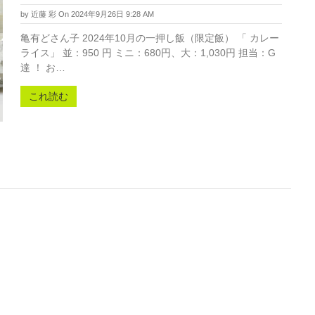
by
近藤 彩
On 2024年9月26日 9:28 AM
亀有どさん子 2024年10月の一押し飯（限定飯） 「 カレー
ライス」 並：950 円 ミニ：680円、大：1,030円 担当：G
達 ！ お…
これ読む