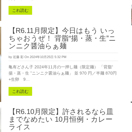
これ読む
【R6.11月限定】今日はもう いっ
ちゃおうぜ！ 背脂“揚・蒸・生”ニ
ンニク醤油らぁ麺
by
近藤 彩
On 2024年10月25日 5:32 PM
亀有どさん子 2024年11月の一押し麺（限定麺） 「背脂“
揚・蒸・生 ”ニンニク醤油らぁ麺」 並 970 円／半麺 870円
+生卵 9…
これ読む
【R6.10月限定】許されるなら皿
までなめたい 10月恒例・カレー
ライス