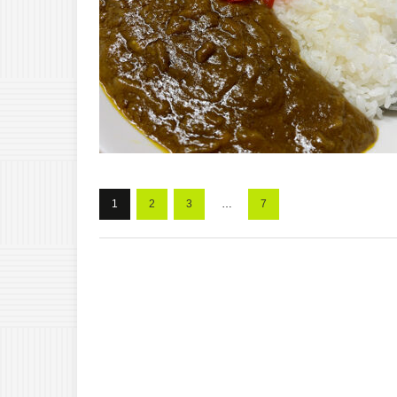
1
2
3
…
7