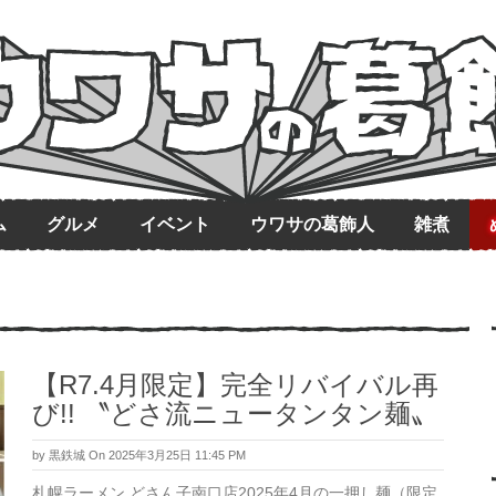
ム
グルメ
イベント
ウワサの葛飾人
雑煮
【R7.4月限定】完全リバイバル再
び!! 〝どさ流ニュータンタン麺〟
by
黒鉄城
On 2025年3月25日 11:45 PM
札幌ラーメン どさん子南口店2025年4月の一押し麺（限定