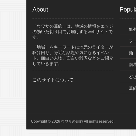
About
Popul
「ウワサの葛飾」は、地域の情報をエッジ
亀
の効いた切り口でお届けするwebサイトで
す。
フ
「地域」をキーワードに地元のライターが
駆け回り、身近な話題や気になるイベン
麺
ト、面白い人物、面白い雑煮などをご紹介
していきます。
南葛
ど
このサイトについて
葛
Copyright © 2026 ウワサの葛飾 All rights reserved.