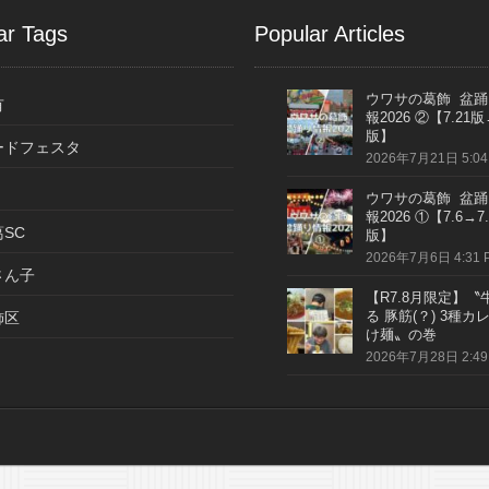
ar Tags
Popular Articles
ウワサの葛飾 盆踊
有
報2026 ②【7.21版
版】
ードフェスタ
2026年7月21日 5:04
ウワサの葛飾 盆踊
報2026 ①【7.6→7.
SC
版】
2026年7月6日 4:31 
さん子
【R7.8月限定】〝
る 豚筋(？) 3種カ
飾区
け麺〟の巻
2026年7月28日 2:49