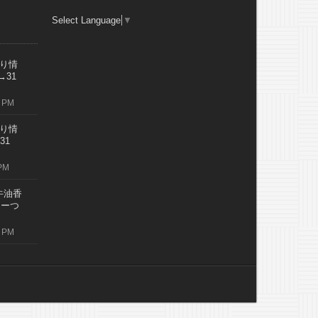
Select Language
▼
り情
→31
 PM
り情
31
PM
牛油香
レーつ
 PM