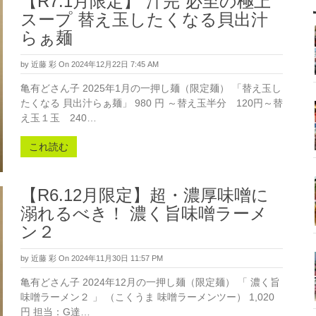
【R7.1月限定】“汁完”必至の極上
スープ 替え玉したくなる貝出汁
らぁ麺
by
近藤 彩
On 2024年12月22日 7:45 AM
亀有どさん子 2025年1月の一押し麺（限定麺） 「替え玉し
たくなる 貝出汁らぁ麺」 980 円 ～替え玉半分 120円～替
え玉１玉 240…
これ読む
【R6.12月限定】超・濃厚味噌に
溺れるべき！ 濃く旨味噌ラーメ
ン２
by
近藤 彩
On 2024年11月30日 11:57 PM
亀有どさん子 2024年12月の一押し麺（限定麺） 「 濃く旨
味噌ラーメン２ 」 （こくうま 味噌ラーメンツー） 1,020
円 担当：G達…