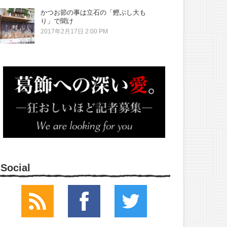
かつお節の事は立石の「鰹ぶし大も
り」で聞け
2017年2月17日 2:00 PM
Social