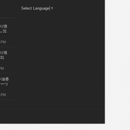
Select Language
▼
り情
→31
 PM
り情
31
PM
牛油香
レーつ
 PM