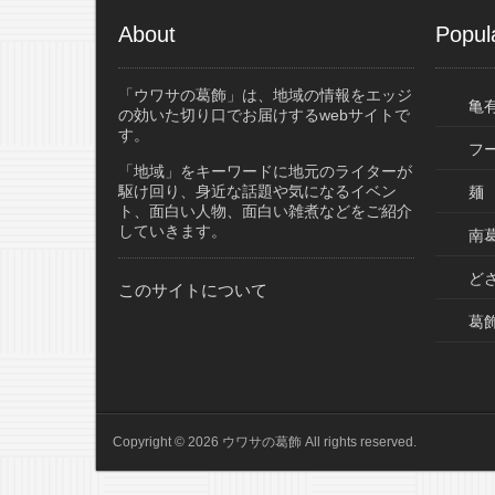
About
Popul
「ウワサの葛飾」は、地域の情報をエッジ
亀
の効いた切り口でお届けするwebサイトで
す。
フ
「地域」をキーワードに地元のライターが
駆け回り、身近な話題や気になるイベン
麺
ト、面白い人物、面白い雑煮などをご紹介
していきます。
南葛
ど
このサイトについて
葛
Copyright © 2026 ウワサの葛飾 All rights reserved.