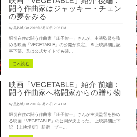
映画「VEGETABLE」紹介 後編：
闘う作曲家はジャッキー・チェン
の夢をみる
by
黒鉄城
On 2016年5月30日 2:06 PM
堀切在住の闘う作曲家「庄子智一」さんが、主演監督を務
める映画「VEGETABLE」の公開が決定。 ※上映詳細は記
事下部、又は公式サイトでも確…
これ読む
映画「VEGETABLE」紹介 前編：
闘う作曲家へ格闘家からの贈り物
by
黒鉄城
On 2016年5月26日 2:54 PM
堀切在住の闘う作曲家「庄子智一」さんが主演監督を務め
る映画「VEGETABLE」の公開が決まった。 上映詳細は下
記 【上映場所】 新宿 プー…