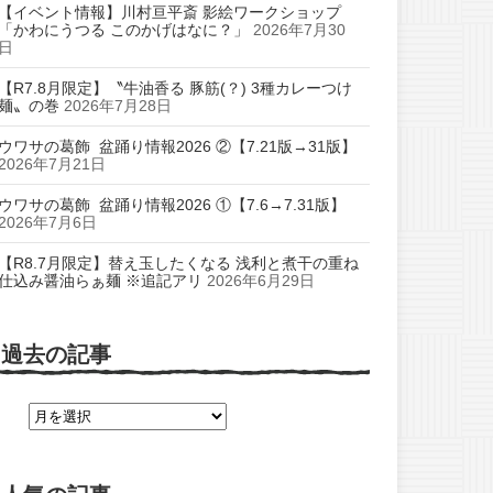
【イベント情報】川村亘平斎 影絵ワークショップ
「かわにうつる このかげはなに？」
2026年7月30
日
【R7.8月限定】〝牛油香る 豚筋(？) 3種カレーつけ
麺〟の巻
2026年7月28日
ウワサの葛飾 盆踊り情報2026 ②【7.21版→31版】
2026年7月21日
ウワサの葛飾 盆踊り情報2026 ①【7.6→7.31版】
2026年7月6日
【R8.7月限定】替え玉したくなる 浅利と煮干の重ね
仕込み醤油らぁ麺 ※追記アリ
2026年6月29日
過去の記事
過
去
の
記
事