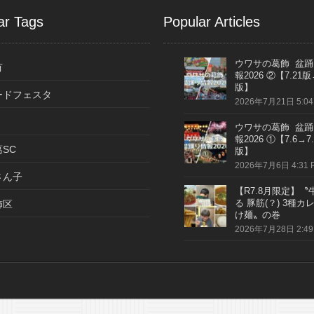
ar Tags
Popular Articles
ウワサの葛飾 盆踊
有
報2026 ②【7.21版
版】
ードフェスタ
2026年7月21日 5:04
ウワサの葛飾 盆踊
報2026 ①【7.6→7.
SC
版】
2026年7月6日 4:31 
さん子
【R7.8月限定】〝
る 豚筋(？) 3種カ
飾区
け麺〟の巻
2026年7月28日 2:49