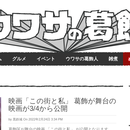
ム
グルメ
イベント
ウワサの葛飾人
雑煮
映画「この街と私」 葛飾が舞台の
映画が3/4から公開
by
黒鉄城
On 2022年2月24日 3:34 PM
葛飾区が舞台の映画 「この街と私」 が公開となります。