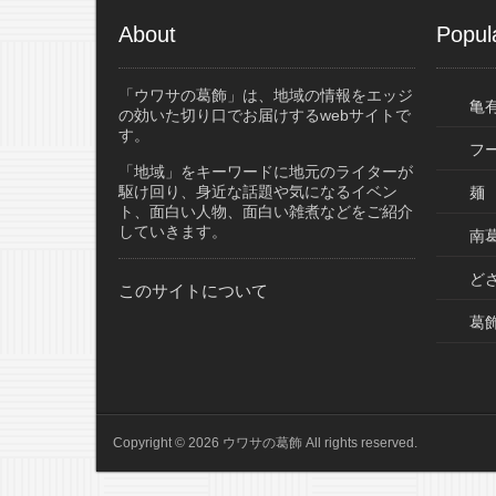
About
Popul
「ウワサの葛飾」は、地域の情報をエッジ
亀
の効いた切り口でお届けするwebサイトで
す。
フ
「地域」をキーワードに地元のライターが
駆け回り、身近な話題や気になるイベン
麺
ト、面白い人物、面白い雑煮などをご紹介
していきます。
南葛
ど
このサイトについて
葛
Copyright © 2026 ウワサの葛飾 All rights reserved.