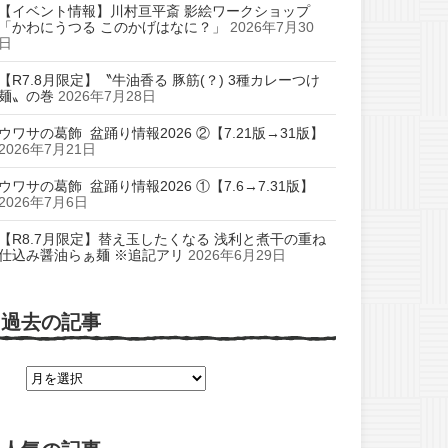
【イベント情報】川村亘平斎 影絵ワークショップ
「かわにうつる このかげはなに？」
2026年7月30
日
【R7.8月限定】〝牛油香る 豚筋(？) 3種カレーつけ
麺〟の巻
2026年7月28日
ウワサの葛飾 盆踊り情報2026 ②【7.21版→31版】
2026年7月21日
ウワサの葛飾 盆踊り情報2026 ①【7.6→7.31版】
2026年7月6日
【R8.7月限定】替え玉したくなる 浅利と煮干の重ね
仕込み醤油らぁ麺 ※追記アリ
2026年6月29日
過去の記事
過
去
の
記
事