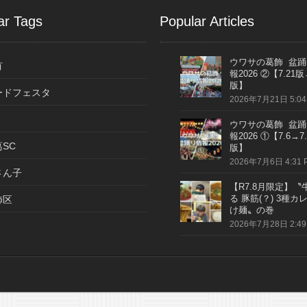
ar Tags
Popular Articles
ウワサの葛飾 盆踊
有
報2026 ②【7.21版
版】
ードフェスタ
2026年7月21日 5:04
ウワサの葛飾 盆踊
報2026 ①【7.6→7.
SC
版】
2026年7月6日 4:31 
さん子
【R7.8月限定】〝
る 豚筋(？) 3種カ
飾区
け麺〟の巻
2026年7月28日 2:49