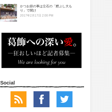
かつお節の事は立石の「鰹ぶし大も
り」で聞け
2017年2月17日 2:00 PM
Social