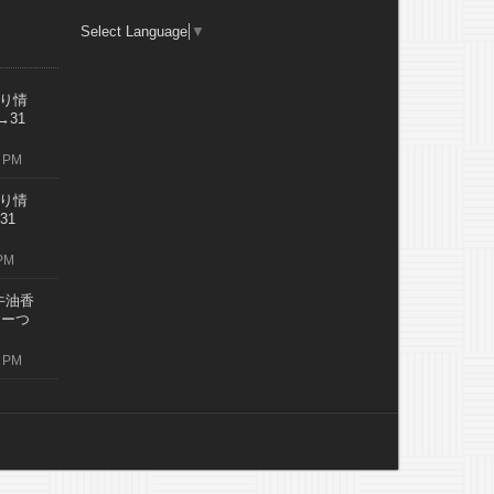
Select Language
▼
り情
→31
 PM
り情
31
PM
牛油香
レーつ
 PM