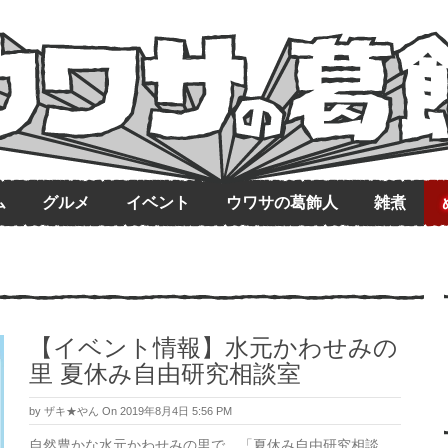
ム
グルメ
イベント
ウワサの葛飾人
雑煮
【イベント情報】水元かわせみの
里 夏休み自由研究相談室
by
ザキ★やん
On 2019年8月4日 5:56 PM
自然豊かな水元かわせみの里で、「夏休み自由研究相談