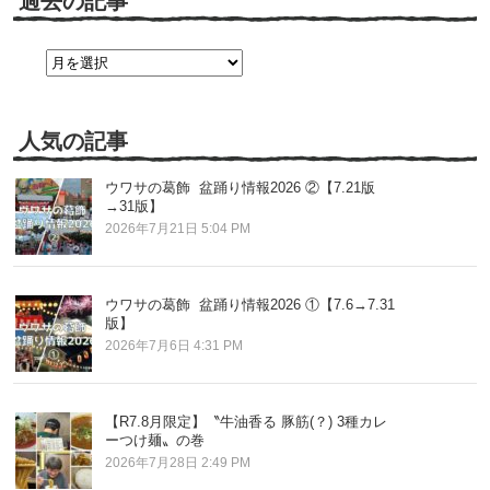
過去の記事
過
去
の
記
事
人気の記事
ウワサの葛飾 盆踊り情報2026 ②【7.21版
→31版】
2026年7月21日 5:04 PM
ウワサの葛飾 盆踊り情報2026 ①【7.6→7.31
版】
2026年7月6日 4:31 PM
【R7.8月限定】〝牛油香る 豚筋(？) 3種カレ
ーつけ麺〟の巻
2026年7月28日 2:49 PM