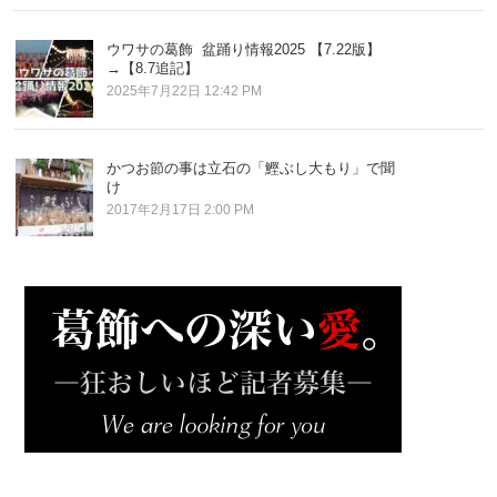
ウワサの葛飾 盆踊り情報2025 【7.22版】
→【8.7追記】
2025年7月22日 12:42 PM
かつお節の事は立石の「鰹ぶし大もり」で聞
け
2017年2月17日 2:00 PM