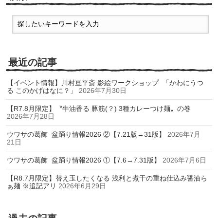
最近の記事
【イベント情報】川村亘平斎 影絵ワークショップ 「かわにうつ
る このかげはなに？」
2026年7月30日
【R7.8月限定】〝牛油香る 豚筋(？) 3種カレーつけ麺〟の巻
2026年7月28日
ウワサの葛飾 盆踊り情報2026 ②【7.21版→31版】
2026年7月
21日
ウワサの葛飾 盆踊り情報2026 ①【7.6→7.31版】
2026年7月6日
【R8.7月限定】替え玉したくなる 浅利と煮干の重ね仕込み醤油ら
ぁ麺 ※追記アリ
2026年6月29日