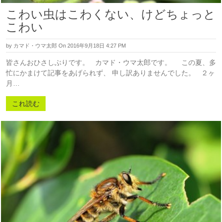
こわい虫はこわくない、けどちょっと
こわい
by
カマド・ウマ太郎
On 2016年9月18日 4:27 PM
皆さんおひさしぶりです。 カマド・ウマ太郎です。 この夏、多
忙にかまけて記事をあげられず、 申し訳ありませんでした。 ２ヶ
月…
これ読む