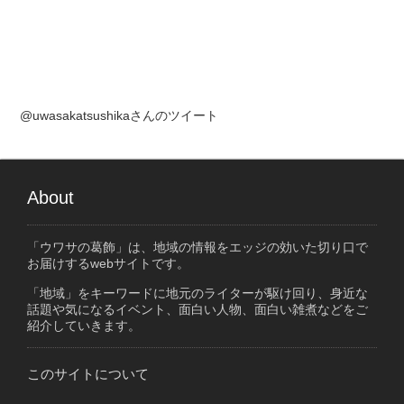
@uwasakatsushikaさんのツイート
About
「ウワサの葛飾」は、地域の情報をエッジの効いた切り口で
お届けするwebサイトです。
「地域」をキーワードに地元のライターが駆け回り、身近な
話題や気になるイベント、面白い人物、面白い雑煮などをご
紹介していきます。
このサイトについて