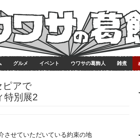
ム
グルメ
イベント
ウワサの葛飾人
雑煮
セピアで
ィ特別展2
介させていただいている約束の地