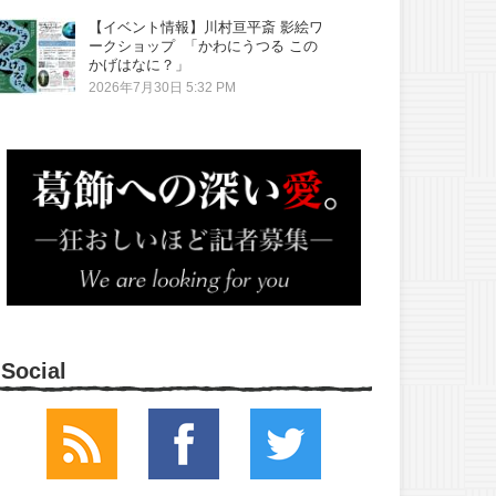
【イベント情報】川村亘平斎 影絵ワ
ークショップ 「かわにうつる この
かげはなに？」
2026年7月30日 5:32 PM
Social