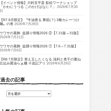
【イベント情報】川村亘平斎 影絵ワークショップ
「かわにうつる このかげはなに？」
2026年7月30
日
【R7.8月限定】〝牛油香る 豚筋(？) 3種カレーつけ
麺〟の巻
2026年7月28日
ウワサの葛飾 盆踊り情報2026 ②【7.21版→31版】
2026年7月21日
ウワサの葛飾 盆踊り情報2026 ①【7.6→7.31版】
2026年7月6日
【R8.7月限定】替え玉したくなる 浅利と煮干の重ね
仕込み醤油らぁ麺 ※追記アリ
2026年6月29日
過去の記事
過
去
の
記
事