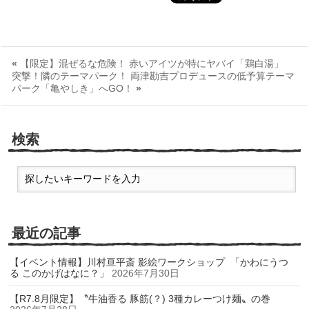
«
【限定】混ぜるな危険！ 赤いアイツが特にヤバイ「鶏白湯」
突撃！隣のテーマパーク！ 両津勘吉プロデュースの低予算テーマ
パーク「亀やしき」へGO！
»
検索
最近の記事
【イベント情報】川村亘平斎 影絵ワークショップ 「かわにうつ
る このかげはなに？」
2026年7月30日
【R7.8月限定】〝牛油香る 豚筋(？) 3種カレーつけ麺〟の巻