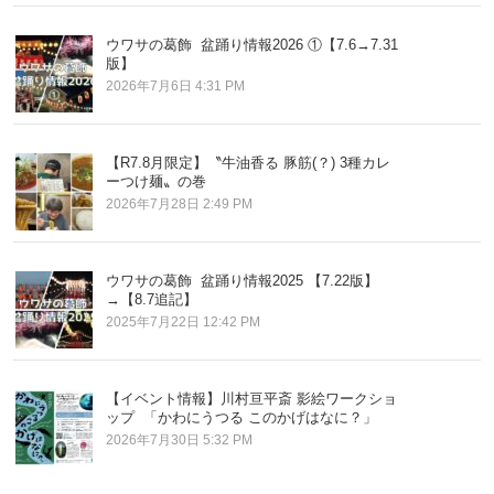
ウワサの葛飾 盆踊り情報2026 ①【7.6→7.31
版】
2026年7月6日 4:31 PM
【R7.8月限定】〝牛油香る 豚筋(？) 3種カレ
ーつけ麺〟の巻
2026年7月28日 2:49 PM
ウワサの葛飾 盆踊り情報2025 【7.22版】
→【8.7追記】
2025年7月22日 12:42 PM
【イベント情報】川村亘平斎 影絵ワークショ
ップ 「かわにうつる このかげはなに？」
2026年7月30日 5:32 PM