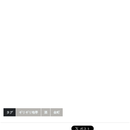
タグ
ギリギリ地帯
酒
金町