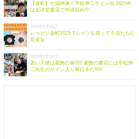
【金町】七福神来！平松伸二サイン会 2025年
は太洋堂書店で外道収め!?
2025年6月16日
レぺゼン金町2025 Tシャツを買って子供たちに
音楽を
2025年3月16日
黒い天使は葛飾の禄!!!!!! 葛飾の書店には平松伸
二先生のサイン入り単行本だ!!!!!!