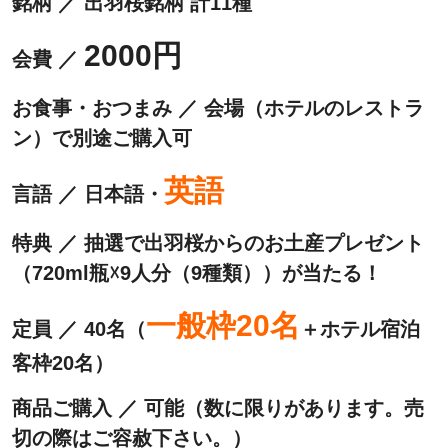
銘柄 ／ 出羽桜銘柄 計11種
2000円
会費 ／
お食事・おつまみ ／ 会場（ホテルのレストラ
ン）で別途ご購入可
英語
言語 ／ 日本語・
特典 ／ 抽選で出羽桜からのお土産プレゼント
（720ml瓶☓9人分（9種類））が当たる！
一般枠20名
定員 ／ 40名（
＋ホテル宿泊
客枠20名）
商品ご購入 ／ 可能（数に限りがあります。売
切の際はご容赦下さい。）