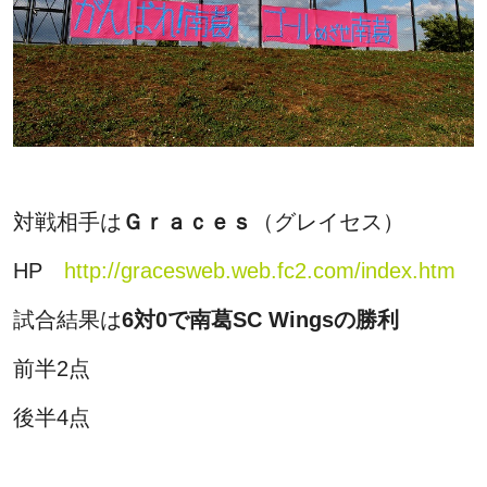
対戦相手は
Ｇｒａｃｅｓ
（グレイセス）
HP
http://gracesweb.web.fc2.com/index.htm
試合結果は
6対0で南葛SC Wingsの勝利
前半2点
後半4点