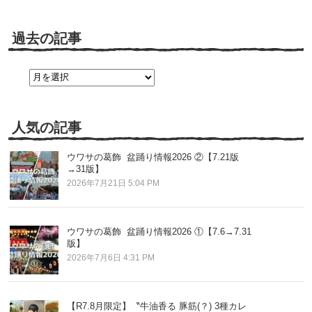
過去の記事
過
去
の
記
事
人気の記事
ウワサの葛飾 盆踊り情報2026 ②【7.21版
→31版】
2026年7月21日 5:04 PM
ウワサの葛飾 盆踊り情報2026 ①【7.6→7.31
版】
2026年7月6日 4:31 PM
【R7.8月限定】〝牛油香る 豚筋(？) 3種カレ