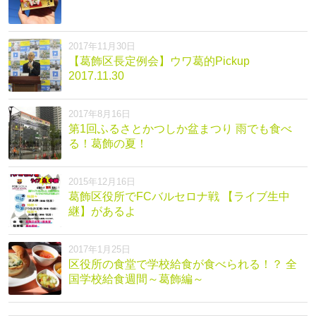
2017年11月30日
【葛飾区長定例会】ウワ葛的Pickup
2017.11.30
2017年8月16日
第1回ふるさとかつしか盆まつり 雨でも食べ
る！葛飾の夏！
2015年12月16日
葛飾区役所でFCバルセロナ戦 【ライブ生中
継】があるよ
2017年1月25日
区役所の食堂で学校給食が食べられる！？ 全
国学校給食週間～葛飾編～