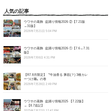
記
事
人気の記事
ウワサの葛飾 盆踊り情報2026 ②【7.21版
→31版】
2026年7月21日 5:04 PM
ウワサの葛飾 盆踊り情報2026 ①【7.6→7.31
版】
2026年7月6日 4:31 PM
【R7.8月限定】〝牛油香る 豚筋(？) 3種カレ
ーつけ麺〟の巻
2026年7月28日 2:49 PM
ウワサの葛飾 盆踊り情報2025 【7.22版】
→【8.7追記】
2025年7月22日 12:42 PM