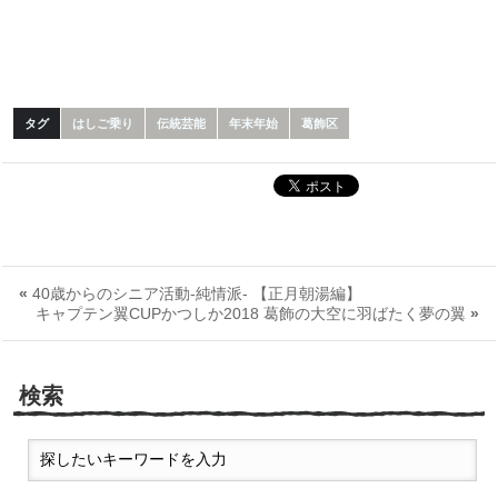
タグ
はしご乗り
伝統芸能
年末年始
葛飾区
«
40歳からのシニア活動-純情派- 【正月朝湯編】
キャプテン翼CUPかつしか2018 葛飾の大空に羽ばたく夢の翼
»
検索