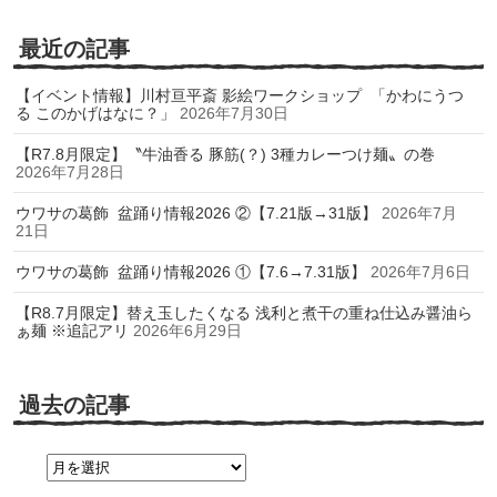
最近の記事
【イベント情報】川村亘平斎 影絵ワークショップ 「かわにうつ
る このかげはなに？」
2026年7月30日
【R7.8月限定】〝牛油香る 豚筋(？) 3種カレーつけ麺〟の巻
2026年7月28日
ウワサの葛飾 盆踊り情報2026 ②【7.21版→31版】
2026年7月
21日
ウワサの葛飾 盆踊り情報2026 ①【7.6→7.31版】
2026年7月6日
【R8.7月限定】替え玉したくなる 浅利と煮干の重ね仕込み醤油ら
ぁ麺 ※追記アリ
2026年6月29日
過去の記事
過
去
の