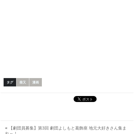
タグ
柴又
漫画
«
【劇団員募集】第3回 劇団よしもと葛飾座 地元大好きさん集ま
れ～！