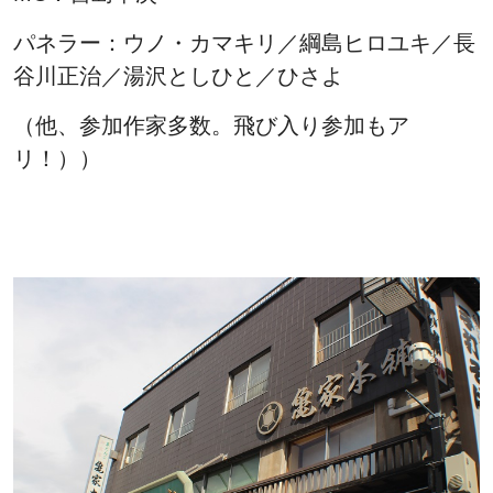
パネラー：ウノ・カマキリ／綱島ヒロユキ／長
谷川正治／湯沢としひと／ひさよ
（他、参加作家多数。飛び入り参加もア
リ！））