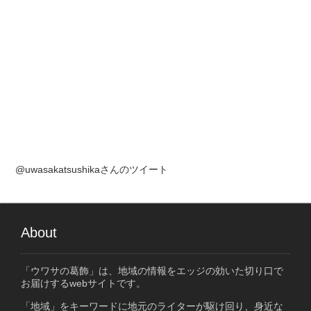
@uwasakatsushikaさんのツイート
About
「ウワサの葛飾」は、地域の情報をエッジの効いた切り口で
お届けするwebサイトです。
「地域」をキーワードに地元のライターが駆け回り、身近な