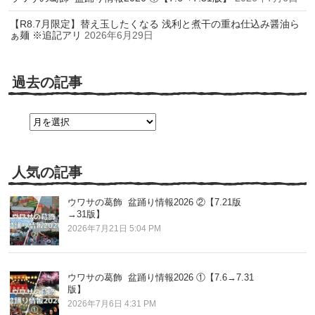
【R8.7月限定】替え玉したくなる 浅利と煮干の重ね仕込み醤油ら
ぁ麺 ※追記アリ
2026年6月29日
過去の記事
過
去
の
記
事
人気の記事
ウワサの葛飾 盆踊り情報2026 ②【7.21版
→31版】
2026年7月21日 5:04 PM
ウワサの葛飾 盆踊り情報2026 ①【7.6→7.31
版】
2026年7月6日 4:31 PM