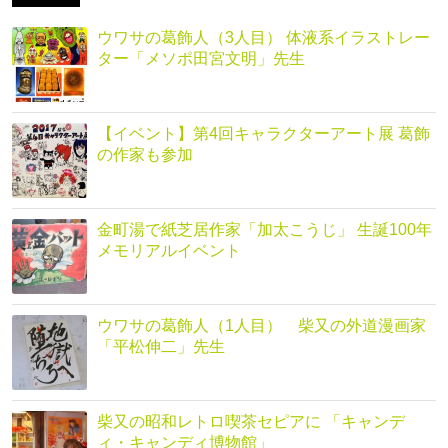
ウワサの葛飾人（3人目） 体液系イラストレー
ター「メソポ田宮文明」先生
【イベント】第4回キャラクターアート展 葛飾
の作家も参加
金町湯で紙芝居作家「加太こうじ」 生誕100年
メモリアルイベント
ウワサの葛飾人（1人目） 柴又の外道漫画家
「平松伸二」先生
柴又の昭和レトロ喫茶セピアに 「キャンデ
ィ・キャンディ博物館」