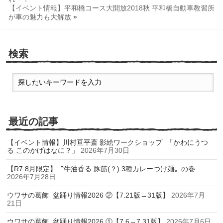
【イベント情報】平和橋コース大開放2018秋 平和橋自動車教習所
が車の魅力も大解放
»
検索
最近の記事
【イベント情報】川村亘平斎 影絵ワークショップ 「かわにうつ
る このかげはなに？」
2026年7月30日
【R7.8月限定】〝牛油香る 豚筋(？) 3種カレーつけ麺〟の巻
2026年7月28日
ウワサの葛飾 盆踊り情報2026 ②【7.21版→31版】
2026年7月
21日
ウワサの葛飾 盆踊り情報2026 ①【7.6→7.31版】
2026年7月6日