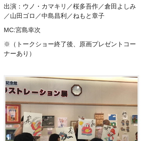
出演：ウノ・カマキリ／桜多吾作／倉田よしみ
／山田ゴロ／中島昌利／ねもと章子
MC:宮島幸次
※（トークショー終了後、原画プレゼントコー
ナーあり）