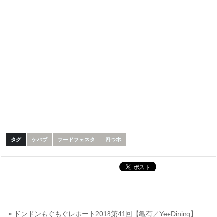
タグ
ケバブ
フードフェスタ
四つ木
«
ドンドンもぐもぐレポート2018第41回【亀有／YeeDining】