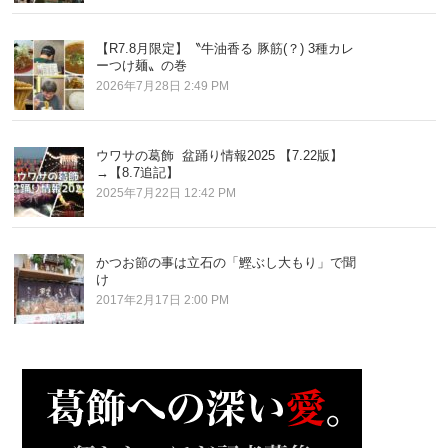
【R7.8月限定】〝牛油香る 豚筋(？) 3種カレ
ーつけ麺〟の巻
2026年7月28日 2:49 PM
ウワサの葛飾 盆踊り情報2025 【7.22版】
→【8.7追記】
2025年7月22日 12:42 PM
かつお節の事は立石の「鰹ぶし大もり」で聞
け
2017年2月17日 2:00 PM