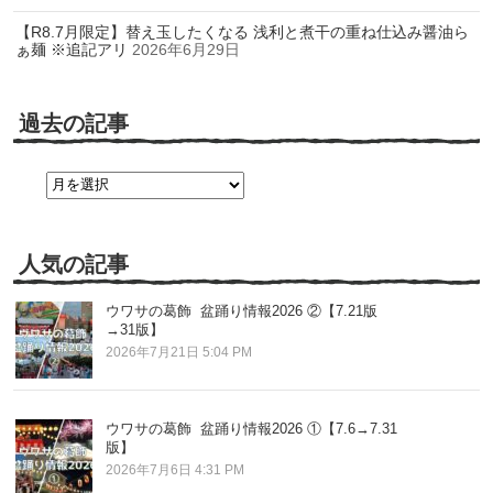
【R8.7月限定】替え玉したくなる 浅利と煮干の重ね仕込み醤油ら
ぁ麺 ※追記アリ
2026年6月29日
過去の記事
過
去
の
記
事
人気の記事
ウワサの葛飾 盆踊り情報2026 ②【7.21版
→31版】
2026年7月21日 5:04 PM
ウワサの葛飾 盆踊り情報2026 ①【7.6→7.31
版】
2026年7月6日 4:31 PM