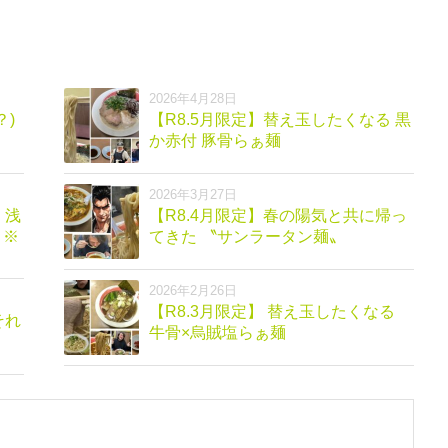
2026年4月28日
？)
【R8.5月限定】替え玉したくなる 黒
か赤付 豚骨らぁ麺
2026年3月27日
浅
【R8.4月限定】春の陽気と共に帰っ
 ※
てきた 〝サンラータン麺〟
2026年2月26日
【R8.3月限定】 替え玉したくなる
牛骨×烏賊塩らぁ麺