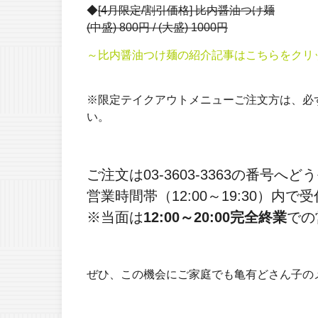
◆
[4月限定/割引価格] 比内醤油つけ麺
(中盛) 800円 / (大盛) 1000円
～比内醤油つけ麺の紹介記事はこちらをクリ
※限定テイクアウトメニューご注文方は、必
い。
ご注文は03-3603-3363の番号へど
営業時間帯（12:00～19:30）内
※当面は
12:00～20:00完全終業
での
ぜひ、この機会にご家庭でも亀有どさん子の