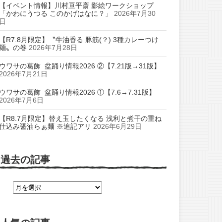
【イベント情報】川村亘平斎 影絵ワークショップ
「かわにうつる このかげはなに？」
2026年7月30
日
【R7.8月限定】〝牛油香る 豚筋(？) 3種カレーつけ
麺〟の巻
2026年7月28日
ウワサの葛飾 盆踊り情報2026 ②【7.21版→31版】
2026年7月21日
ウワサの葛飾 盆踊り情報2026 ①【7.6→7.31版】
2026年7月6日
【R8.7月限定】替え玉したくなる 浅利と煮干の重ね
仕込み醤油らぁ麺 ※追記アリ
2026年6月29日
過去の記事
過
去
の
記
事