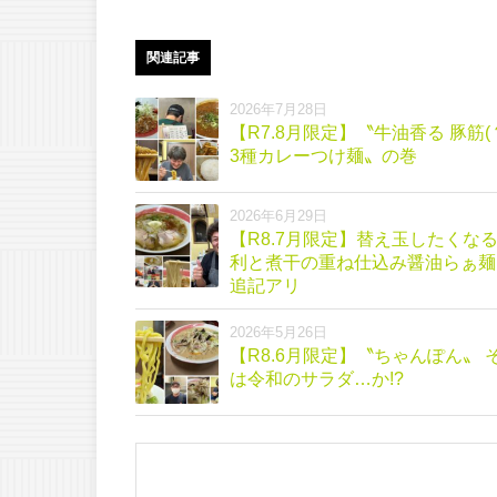
関連記事
2026年7月28日
【R7.8月限定】〝牛油香る 豚筋(
3種カレーつけ麺〟の巻
2026年6月29日
【R8.7月限定】替え玉したくなる 
利と煮干の重ね仕込み醤油らぁ麺
追記アリ
2026年5月26日
【R8.6月限定】〝ちゃんぽん〟 それ
は令和のサラダ…か!?