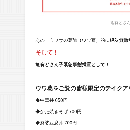
亀有どさ
あの！ウワサの葛飾（ウワ葛）的に
絶対無敵
そして！
亀有どさん子緊急事態措置として！
ウワ葛をご覧の皆様限定のテイクア
◆中華丼 650円
◆かた焼きそば 700円
◆麻婆豆腐丼 700円