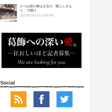
かつお節の事は立石の「鰹ぶし大も
り」で聞け
2017年2月17日 2:00 PM
Social