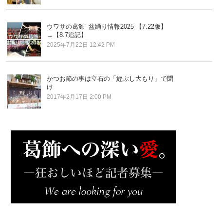
ウワサの葛飾 盆踊り情報2025 【7.22版】
→【8.7追記】
2025年7月22日 12:42 PM
かつお節の事は立石の「鰹ぶし大もり」で聞
け
2017年2月17日 2:00 PM