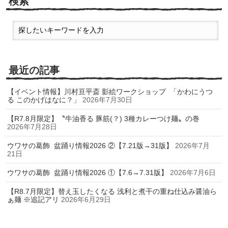
検索
最近の記事
【イベント情報】川村亘平斎 影絵ワークショップ 「かわにうつ
る このかげはなに？」
2026年7月30日
【R7.8月限定】〝牛油香る 豚筋(？) 3種カレーつけ麺〟の巻
2026年7月28日
ウワサの葛飾 盆踊り情報2026 ②【7.21版→31版】
2026年7月
21日
ウワサの葛飾 盆踊り情報2026 ①【7.6→7.31版】
2026年7月6日
【R8.7月限定】替え玉したくなる 浅利と煮干の重ね仕込み醤油ら
ぁ麺 ※追記アリ
2026年6月29日