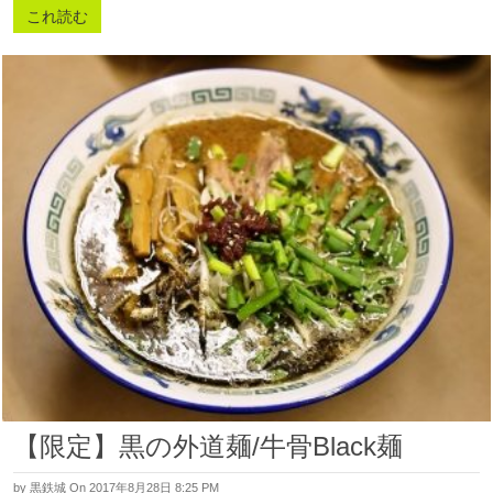
これ読む
【限定】黒の外道麺/牛骨Black麺
by
黒鉄城
On 2017年8月28日 8:25 PM