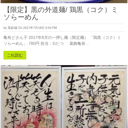
【限定】黒の外道麺/ 鶏黒（コク）ミ
ソらーめん
by
黒鉄城
On 2017年7月18日 8:54 PM
亀有どさん子 2017年8月の一押し麺（限定麺） 「鶏黒（コク）ミ
ソらーめん」 780円 担当：Gたつ 葛飾亀有…
これ読む