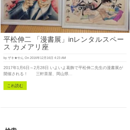
平松伸二 「漫書展」inレンタルスペー
ス カメアリ座
by
ザキ★やん
On 2016年12月16日 4:23 AM
2017年1月6日～2月28日 いよいよ葛飾で平松伸二先生の漫書展が
開催される！ 三軒茶屋、岡山県…
これ読む