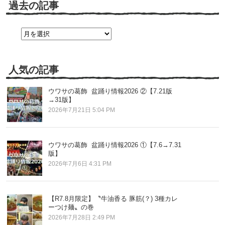
過去の記事
過
去
の
記
事
人気の記事
ウワサの葛飾 盆踊り情報2026 ②【7.21版
→31版】
2026年7月21日 5:04 PM
ウワサの葛飾 盆踊り情報2026 ①【7.6→7.31
版】
2026年7月6日 4:31 PM
【R7.8月限定】〝牛油香る 豚筋(？) 3種カレ
ーつけ麺〟の巻
2026年7月28日 2:49 PM