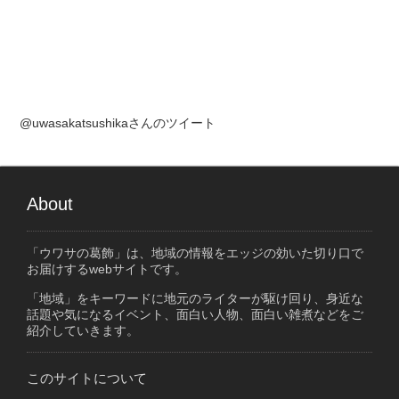
@uwasakatsushikaさんのツイート
About
「ウワサの葛飾」は、地域の情報をエッジの効いた切り口で
お届けするwebサイトです。
「地域」をキーワードに地元のライターが駆け回り、身近な
話題や気になるイベント、面白い人物、面白い雑煮などをご
紹介していきます。
このサイトについて