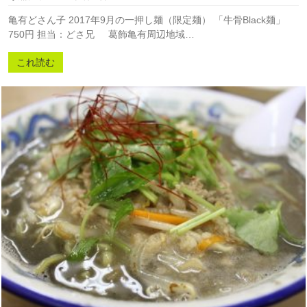
亀有どさん子 2017年9月の一押し麺（限定麺） 「牛骨Black麺」
750円 担当：どさ兄 葛飾亀有周辺地域…
これ読む