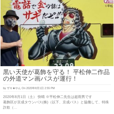
黒い天使が葛飾を守る！ 平松伸二作品
の外道マン画バスが運行！
by
ザキ★やん
On 2020年8月1日 2:55 PM
2020年8月1日（土） 快晴 ※平松伸二先生は超雨男です
葛飾区が京成タウンバス(株)（以下、京成バス）と協働して、特殊
詐欺（…