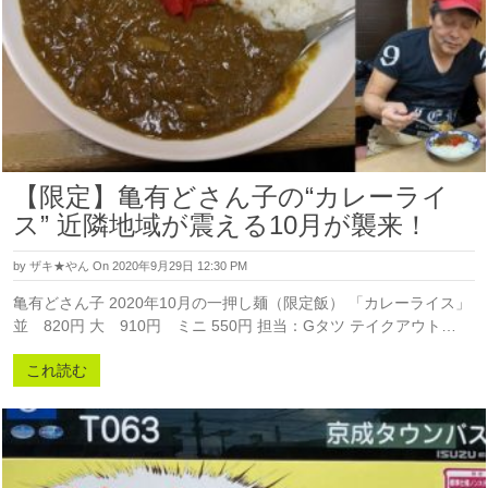
【限定】亀有どさん子の“カレーライ
ス” 近隣地域が震える10月が襲来！
by
ザキ★やん
On 2020年9月29日 12:30 PM
亀有どさん子 2020年10月の一押し麺（限定飯） 「カレーライス」
並 820円 大 910円 ミニ 550円 担当：Gタツ テイクアウト…
これ読む