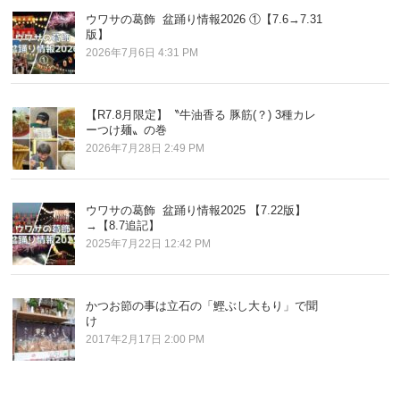
ウワサの葛飾 盆踊り情報2026 ①【7.6→7.31
版】
2026年7月6日 4:31 PM
【R7.8月限定】〝牛油香る 豚筋(？) 3種カレ
ーつけ麺〟の巻
2026年7月28日 2:49 PM
ウワサの葛飾 盆踊り情報2025 【7.22版】
→【8.7追記】
2025年7月22日 12:42 PM
かつお節の事は立石の「鰹ぶし大もり」で聞
け
2017年2月17日 2:00 PM