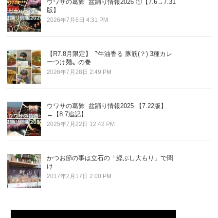
ウワサの葛飾 盆踊り情報2026 ①【7.6→7.31
版】
2026年7月6日 4:31 PM
【R7.8月限定】〝牛油香る 豚筋(？) 3種カレ
ーつけ麺〟の巻
2026年7月28日 2:49 PM
ウワサの葛飾 盆踊り情報2025 【7.22版】
→【8.7追記】
2025年7月22日 12:42 PM
かつお節の事は立石の「鰹ぶし大もり」で聞
け
2017年2月17日 2:00 PM