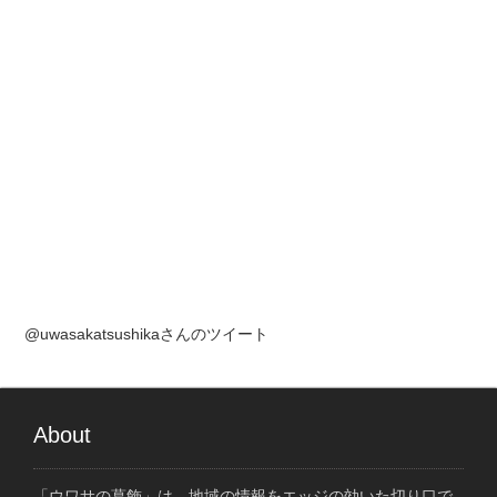
@uwasakatsushikaさんのツイート
About
「ウワサの葛飾」は、地域の情報をエッジの効いた切り口で