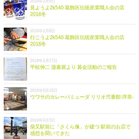
2016年1月9日
見ようよ2k540 葛飾区伝統産業職人会の店
2016冬
2016年1月8日
行こうよ2k540 葛飾区伝統産業職人会の店
2016冬
2019年1月17日
平松伸二 漫書展より 募金活動のご報告
2015年5月15日
ウワサのカレーバミューダ リリオ弐番館-序章-
2016年6月3日
柴又駅前に「さくら像」が建つ 駅前のお店で
感想を聞いてきた