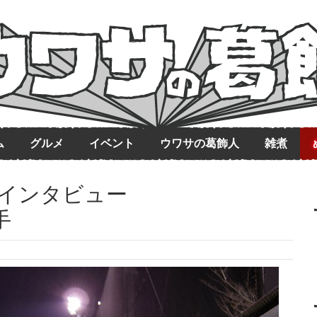
ム
グルメ
イベント
ウワサの葛飾人
雑煮
手インタビュー
手