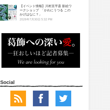
【イベント情報】川村亘平斎 影絵ワ
ークショップ 「かわにうつる この
かげはなに？」
2026年7月30日 5:32 PM
Social