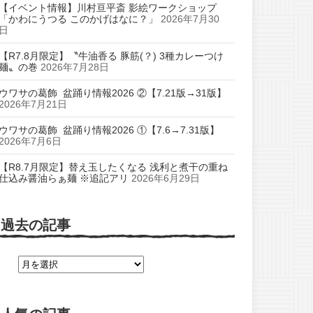
【イベント情報】川村亘平斎 影絵ワークショップ
「かわにうつる このかげはなに？」
2026年7月30
日
【R7.8月限定】〝牛油香る 豚筋(？) 3種カレーつけ
麺〟の巻
2026年7月28日
ウワサの葛飾 盆踊り情報2026 ②【7.21版→31版】
2026年7月21日
ウワサの葛飾 盆踊り情報2026 ①【7.6→7.31版】
2026年7月6日
【R8.7月限定】替え玉したくなる 浅利と煮干の重ね
仕込み醤油らぁ麺 ※追記アリ
2026年6月29日
過去の記事
過
去
の
記
事