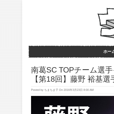
ホー
南葛SC TOPチーム選
【第18回】藤野 裕基選
Posted by
ちまちま子
On
2016年3月23日 8:00 AM