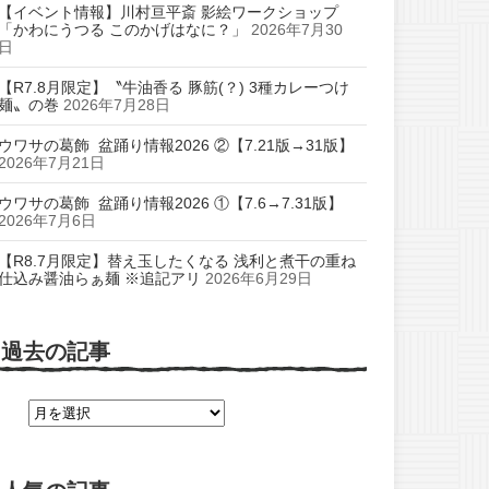
【イベント情報】川村亘平斎 影絵ワークショップ
「かわにうつる このかげはなに？」
2026年7月30
日
【R7.8月限定】〝牛油香る 豚筋(？) 3種カレーつけ
麺〟の巻
2026年7月28日
ウワサの葛飾 盆踊り情報2026 ②【7.21版→31版】
2026年7月21日
ウワサの葛飾 盆踊り情報2026 ①【7.6→7.31版】
2026年7月6日
【R8.7月限定】替え玉したくなる 浅利と煮干の重ね
仕込み醤油らぁ麺 ※追記アリ
2026年6月29日
過去の記事
過
去
の
記
事