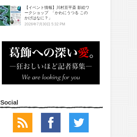
【イベント情報】川村亘平斎 影絵ワ
ークショップ 「かわにうつる この
かげはなに？」
2026年7月30日 5:32 PM
Social