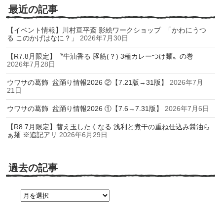
最近の記事
【イベント情報】川村亘平斎 影絵ワークショップ 「かわにうつ
る このかげはなに？」
2026年7月30日
【R7.8月限定】〝牛油香る 豚筋(？) 3種カレーつけ麺〟の巻
2026年7月28日
ウワサの葛飾 盆踊り情報2026 ②【7.21版→31版】
2026年7月
21日
ウワサの葛飾 盆踊り情報2026 ①【7.6→7.31版】
2026年7月6日
【R8.7月限定】替え玉したくなる 浅利と煮干の重ね仕込み醤油ら
ぁ麺 ※追記アリ
2026年6月29日
過去の記事
過
去
の
記