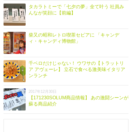
タカラトミーで「七夕の夢」全て叶う 社員み
んなが笑顔に【前編】
柴又の昭和レトロ喫茶セピアに 「キャンデ
ィ・キャンディ博物館」
千ベロだけじゃない！ ウワサの【トラットリ
ア アヴェーレ】 立石で食べる激美味イタリア
ンランチ
2017年12月30日
【171230SOLUM商品情報】 あの激闘シーンが
蘇る商品紹介