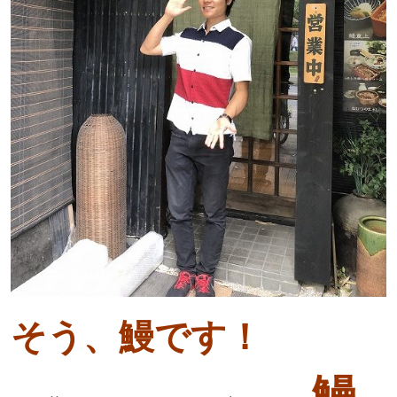
そう、鰻です！
鰻