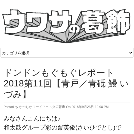
ドンドンもぐもぐレポート
2018第11回【青戸／青砥 鰻 い
づみ】
Posted by
かつしかフードフェスタ広報班
On
2018年9月23日 12:00 PM
みなさんこんにちは♪
和太鼓グループ彩の齋英俊(さいひでとし)で