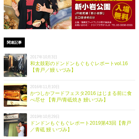
関連記事
2017年10月3日
和太鼓彩のドンドンもぐもぐレポートvol.16
【青戸／鰻 いづみ】
2016年11月10日
かつしかフードフェスタ2016 はじまる前に食
べ尽せ 【青戸/青砥焼き 鰻いづみ】
2019年10月29日
ドンドンもぐもぐレポート2019第43回【青戸
／青砥 鰻 いづみ】